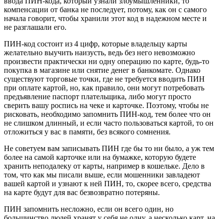
ввода ПИН-кода, который узнали злоумышленники, то
компенсации от банка не последует, потому, как он с самого
начала говорит, чтобы хранили этот код в надежном месте и
не разглашали его.
ПИН-код состоит из 4 цифр, которые владельцу карты
желательно выучить наизусть, ведь без него невозможно
произвести практически ни одну операцию по карте, будь-то
покупка в магазине или снятие денег в банкомате. Однако
существуют торговые точки, где не требуется вводить ПИН
при оплате картой, но, как правило, они могут потребовать
предъявление паспорт плательщика, либо могут просто
сверить вашу роспись на чеке и карточке. Поэтому, чтобы не
рисковать, необходимо запомнить ПИН-код, тем более что он
не слишком длинный, и если часто пользоваться картой, то он
отложиться у вас в памяти, без всякого сомнения.
Не советуем вам записывать ПИН где бы то ни было, а уж тем
более на самой карточке или на бумажке, которую будете
хранить неподалеку от карты, например в кошельке. Дело в
том, что как мы писали выше, если мошенники завладеют
вашей картой и узнают к ней ПИН, то, скорее всего, средства
на карте будут для вас безвозвратно потеряны.
ПИН запомнить несложно, если он всего один, но
большинство людей хранят у себя не одну, а несколько карт, на