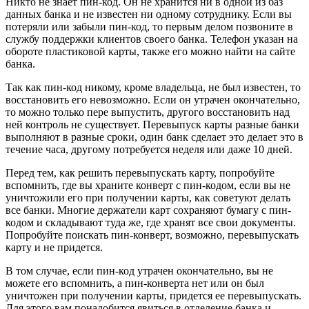
Никто не знает пин-код. Он не хранится ни в одной из баз
данных банка и не известен ни одному сотруднику. Если вы
потеряли или забыли пин-код, то первым делом позвоните в
службу поддержки клиентов своего банка. Телефон указан на
обороте пластиковой карты, также его можно найти на сайте
банка.
Так как пин-код никому, кроме владельца, не был известен, то
восстановить его невозможно. Если он утрачен окончательно,
то можно только пере выпустить, другого восстановить над
ней контроль не существует. Перевыпуск карты разные банки
выполняют в разные сроки, один банк сделает это делает это в
течение часа, другому потребуется неделя или даже 10 дней.
Перед тем, как решить перевыпускать карту, попробуйте
вспомнить, где вы храните конверт с пин-кодом, если вы не
уничтожили его при получении карты, как советуют делать
все банки. Многие держатели карт сохраняют бумагу с пин-
кодом и складывают туда же, где хранят все свои документы.
Попробуйте поискать пин-конверт, возможно, перевыпускать
карту и не придется.
В том случае, если пин-код утрачен окончательно, вы не
можете его вспомнить, а пин-конверта нет или он был
уничтожен при получении карты, придется ее перевыпускать.
Для этого вам понадобится явиться в отделение банка и