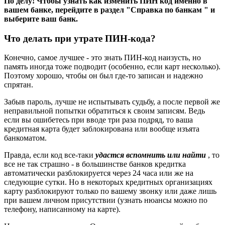
По делу! Чтобы узнать как изменить ПИН код именно в
вашем банке, перейдите в раздел "Справка по банкам " и
выберите ваш банк.
Что делать при утрате ПИН-кода?
Конечно, самое лучшее - это знать ПИН-код наизусть, но
память иногда тоже подводит (особенно, если карт несколько).
Поэтому хорошо, чтобы он был где-то записан и надежно
спрятан.
Забыв пароль, лучше не испытывать судьбу, а после первой же
неправильной попытки обратиться к своим записям. Ведь
если вы ошибетесь при вводе три раза подряд, то ваша
кредитная карта будет заблокирована или вообще изъята
банкоматом.
Правда, если код все-таки
удастся вспомнить или найти
, то
все не так страшно - в большинстве банков кредитка
автоматически разблокируется через 24 часа или же на
следующие сутки. Но в некоторых кредитных организациях
карту разблокируют только по вашему звонку или даже лишь
при вашем личном присутствии (узнать нюансы можно по
телефону, написанному на карте).