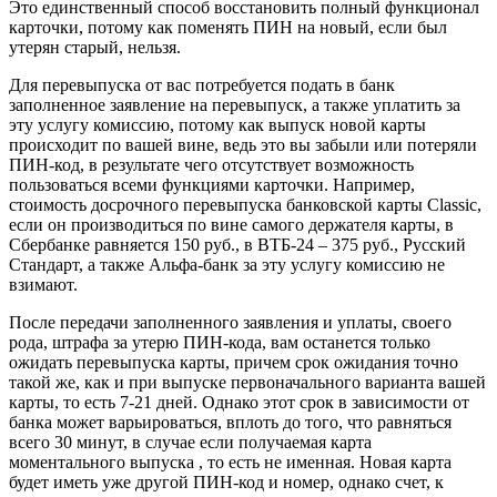
Это единственный способ восстановить полный функционал
карточки, потому как поменять ПИН на новый, если был
утерян старый, нельзя.
Для перевыпуска от вас потребуется подать в банк
заполненное заявление на перевыпуск, а также уплатить за
эту услугу комиссию, потому как выпуск новой карты
происходит по вашей вине, ведь это вы забыли или потеряли
ПИН-код, в результате чего отсутствует возможность
пользоваться всеми функциями карточки. Например,
стоимость досрочного перевыпуска банковской карты Classic,
если он производиться по вине самого держателя карты, в
Сбербанке равняется 150 руб., в ВТБ-24 – 375 руб., Русский
Стандарт, а также Альфа-банк за эту услугу комиссию не
взимают.
После передачи заполненного заявления и уплаты, своего
рода, штрафа за утерю ПИН-кода, вам останется только
ожидать перевыпуска карты, причем срок ожидания точно
такой же, как и при выпуске первоначального варианта вашей
карты, то есть 7-21 дней. Однако этот срок в зависимости от
банка может варьироваться, вплоть до того, что равняться
всего 30 минут, в случае если получаемая карта
моментального выпуска , то есть не именная. Новая карта
будет иметь уже другой ПИН-код и номер, однако счет, к