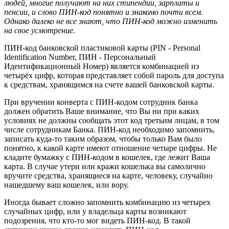
людей, многие получают на них стипендии, зарплаты и
пенсии, и слово ПИН-код понятно и знакомо почти всем.
Однако далеко не все знают, что ПИН-код можно изменить
на свое усмотрение.
ПИН-код банковской пластиковой карты (PIN - Personal
Identification Number, ПИН - Персональный
Идентификационный Номер) является комбинацией из
четырёх цифр, которая представляет собой пароль для доступа
к средствам, хранящимся на счете вашей банковской карты.
При вручении конверта с ПИН-кодом сотрудник банка
должен обратить Ваше внимание, что Вы ни при каких
условиях не должны сообщать этот код третьим лицам, в том
числе сотрудникам Банка. ПИН-код необходимо запомнить,
записать куда-то таким образом, чтобы только Вам было
понятно, к какой карте имеют отношение четыре цифры. Не
кладите бумажку с ПИН-кодом в кошелек, где лежит Ваша
карта. В случае утери или кражи кошелька вы самолично
вручите средства, хранящиеся на карте, человеку, случайно
нашедшему ваш кошелек, или вору.
Иногда бывает сложно запомнить комбинацию из четырех
случайных цифр, или у владельца карты возникают
подозрения, что кто-то мог видеть ПИН-код. В такой