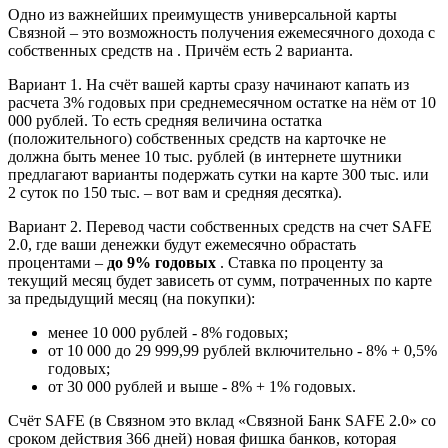
Одно из важнейших преимуществ универсальной карты
Связной – это возможность получения ежемесячного дохода с
собственных средств на . Причём есть 2 варианта.
Вариант 1. На счёт вашей карты сразу начинают капать из
расчета 3% годовых при среднемесячном остатке на нём от 10
000 рублей. То есть средняя величина остатка
(положительного) собственных средств на карточке не
должна быть менее 10 тыс. рублей (в интернете шутники
предлагают варианты подержать сутки на карте 300 тыс. или
2 суток по 150 тыс. – вот вам и средняя десятка).
Вариант 2. Перевод части собственных средств на счет SAFE
2.0, где ваши денежки будут ежемесячно обрастать
процентами –
до 9% годовых
. Ставка по проценту за
текущий месяц будет зависеть от сумм, потраченных по карте
за предыдущий месяц (на покупки):
менее 10 000 рублей - 8% годовых;
от 10 000 до 29 999,99 рублей включительно - 8% + 0,5%
годовых;
от 30 000 рублей и выше - 8% + 1% годовых.
Счёт SAFE (в Связном это вклад «Связной Банк SAFE 2.0» со
сроком действия 366 дней) новая фишка банков, которая