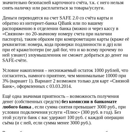
значительно безопасней карточного счёта, т.к. с него нельзя
снять наличку или расплатиться за товары/услуги.
Деньги переводятся на счет SAFE 2.0 со счёта карты и
обратно из интернет-банка QBank или по вашему
распоряжению в отделении банка (можно и через кассу в
«Связном» по 20-значному номеру счета при наличии
паспорта), таким образом при компрометации карты (краже её
реквизитов: номера, кода проверки подлинности и др) или
при её краже/потери (не дай бог, что и ко всему прочему по
ней узнают) злоумышленник не сможет добраться до денег на
SAFE-счёте.
Условие накопления – неснижаемый остаток 1000 рублей, что
согласитесь, намного приятнее, чем минимальные 10000 при
3% (вариант 1). Вариант 2 возможен только для карт «Связной
Банк», оформленных с 03.03.2014.
Ещё одна значимая приятность – возможность получения
денег (собственных средств)
без комиссии
в банкомате
любого банка
, если сумма снятия превышает 3000 руб., при
условии подключения услуги «Плюс» (300 руб. в год). Без
этой услуги банк с вас удержит 100 руб. с каждой операции
съёма (и с ней, если сумма менее 3000 руб.).