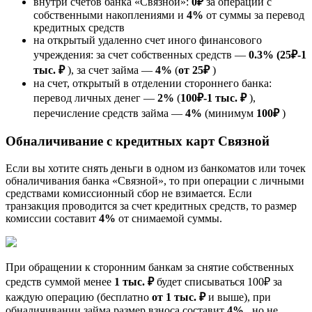
внутри счетов банка «Связной»:
0₽
за операции с
собственными накоплениями и
4%
от суммы за перевод
кредитных средств
на открытый удаленно счет иного финансового
учреждения: за счет собственных средств —
0.3%
(25₽-1
тыс. ₽
), за счет займа —
4%
(
от 25₽
)
на счет, открытый в отделении стороннего банка:
перевод личных денег —
2%
(
100₽-1 тыс. ₽
),
перечисление средств займа —
4%
(минимум
100₽
)
Обналичивание с кредитных карт Связной
Если вы хотите снять деньги в одном из банкоматов или точек
обналичивания банка «Связной», то при операции с личными
средствами комиссионный сбор не взимается. Если
транзакция проводится за счет кредитных средств, то размер
комиссии составит
4%
от снимаемой суммы.
При обращении к сторонним банкам за снятие собственных
средств суммой менее
1 тыс. ₽
будет списываться 100₽ за
каждую операцию (бесплатно
от 1 тыс. ₽
и выше), при
обналичивании займа размер взноса составит
4%
, но не