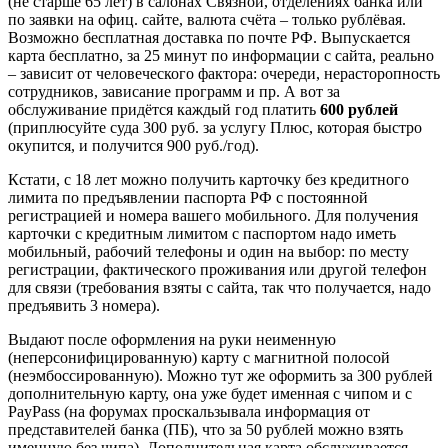
(не старше 65 лет) в салонах Связной, отделениях банка или
по заявки на офиц. сайте, валюта счёта – только рублёвая.
Возможно бесплатная доставка по почте РФ. Выпускается
карта бесплатно, за 25 минут по информации с сайта, реально
– зависит от человеческого фактора: очереди, нерасторопность
сотрудников, зависание программ и пр. А вот за
обслуживание придётся каждый год платить
600 рублей
(приплюсуйте суда 300 руб. за услугу Плюс, которая быстро
окупится, и получится 900 руб./год).
Кстати, с 18 лет можно получить карточку без кредитного
лимита по предъявлении паспорта РФ с постоянной
регистрацией и номера вашего мобильного. Для получения
карточки с кредитным лимитом с паспортом надо иметь
мобильный, рабочий телефоны и один на выбор: по месту
регистрации, фактического проживания или другой телефон
для связи (требования взяты с сайта, так что получается, надо
предъявить 3 номера).
Выдают после оформления на руки неименную
(неперсонифицированную) карту с магнитной полосой
(неэмбоссированную). Можно тут же оформить за 300 рублей
дополнительную карту, она уже будет именная с чипом и с
PayPass (на форумах проскальзывала информация от
представителей банка (ПБ), что за 50 рублей можно взять
именную без чипа). Дополнительная карта обслуживается