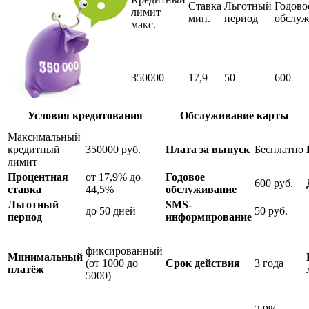
Ставка
Льготный
Годово
лимит
мин.
период
обслуж
макс.
350000
17,9
50
600
Условия кредитования
Обслуживание карты
Максимальный
кредитный
350000 руб.
Плата за выпуск
Бесплатно
лимит
Процентная
от 17,9% до
Годовое
600 руб.
ставка
44,5%
обслуживание
Льготный
SMS-
до 50 дней
50 руб.
период
информирование
фиксированный
Минимальный
(от 1000 до
Срок действия
3 года
платёж
5000)