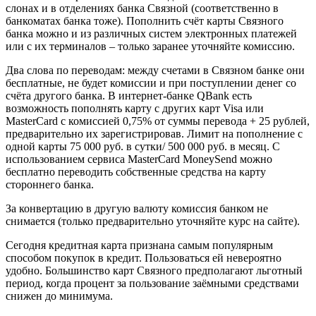
слонах и в отделениях банка Связной (соответственно в
банкоматах банка тоже). Пополнить счёт карты Связного
банка можно и из различных систем электронных платежей
или с их терминалов – только заранее уточняйте комиссию.
Два слова по переводам: между счетами в Связном банке они
бесплатные, не будет комиссии и при поступлении денег со
счёта другого банка. В интернет-банке QBank есть
возможность пополнять карту с других карт Visa или
MasterCard с комиссией 0,75% от суммы перевода + 25 рублей,
предварительно их зарегистрировав. Лимит на пополнение с
одной карты 75 000 руб. в сутки/ 500 000 руб. в месяц. С
использованием сервиса MasterCard MoneySend можно
бесплатно переводить собственные средства на карту
стороннего банка.
За конвертацию в другую валюту комиссия банком не
снимается (только предварительно уточняйте курс на сайте).
Сегодня кредитная карта признана самым популярным
способом покупок в кредит. Пользоваться ей невероятно
удобно. Большинство карт Связного предполагают льготный
период, когда процент за пользование заёмными средствами
снижен до минимума.