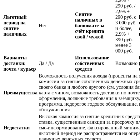
2,9% +
290 руб. /
2,9% +
Снятие
Льготный
290 руб. с
наличных в
период на
3 000 руб.
Нет
банкомате за
снятие
и более,
счёт кредита
наличных
2,9% +
свой / чужой
390 руб.
менее 3
000 руб.
Варианты
Использование
доставки:
Да / Да
собственных
Возможно
почта / курьер
средств
Возможность получения дохода (проценты на о
комиссии за снятие собственных денежных сре
своего банка и любого другого (см. условия ба
Преимущества
карта с чипом, возможность доставки по почте
оформления, лояльные требования в заёмщику,
программа, недорогое годовое обслуживание, 
обслуживания
Высокая комиссия за снятие кредитных средст
ставка, существенные санкции за просрочку пл
Недостатки
смс-информирование, фиксированный минима
льготный период не распространяется на опер
наличных денежных средств