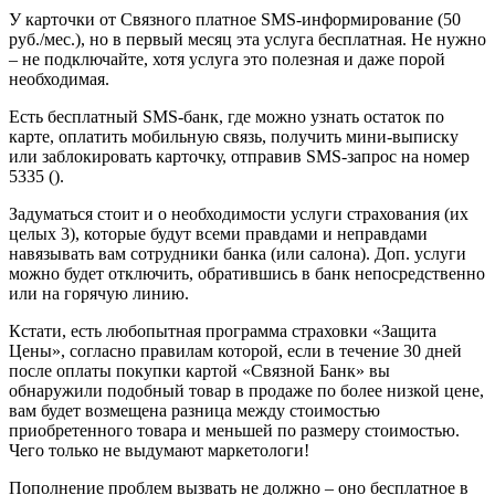
У карточки от Связного платное SMS-информирование (50
руб./мес.), но в первый месяц эта услуга бесплатная. Не нужно
– не подключайте, хотя услуга это полезная и даже порой
необходимая.
Есть бесплатный SMS-банк, где можно узнать остаток по
карте, оплатить мобильную связь, получить мини-выписку
или заблокировать карточку, отправив SMS-запрос на номер
5335 ().
Задуматься стоит и о необходимости услуги страхования (их
целых 3), которые будут всеми правдами и неправдами
навязывать вам сотрудники банка (или салона). Доп. услуги
можно будет отключить, обратившись в банк непосредственно
или на горячую линию.
Кстати, есть любопытная программа страховки «Защита
Цены», согласно правилам которой, если в течение 30 дней
после оплаты покупки картой «Связной Банк» вы
обнаружили подобный товар в продаже по более низкой цене,
вам будет возмещена разница между стоимостью
приобретенного товара и меньшей по размеру стоимостью.
Чего только не выдумают маркетологи!
Пополнение проблем вызвать не должно – оно бесплатное в