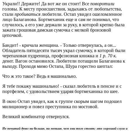
Украли!! Держите! Да вот же он стоит! Все
поворотили
головы. К месту происшествия, задыхаясь от любопытства,
стали
пробиваться
любители. Остап увидел ошеломленное
лицо Балаганова. Бортмеханик еще и сам не понимал, что
случилось, а его уже держали за руку, в которой крепко была
зажата грошовая дамская сумочка с мелкой бронзовой
цепочкой.
Бандит! - кричала женщина. - Только отвернулась, а он...
Обладатель пятидесяти тысяч украл сумочку, в которой были
черепаховая пудреница, профсоюзная книжка и
1 р. 70 к.
денег. Вагон остановился. Любители потащили Балаганова к
выходу. Проходя мимо Остапа, Шура горестно шептал:
Что ж это такое? Ведь я машинально.
Я тебе покажу машинально! - сказал любитель в пенсне и с
портфелем, с удовольствием ударяя бортмеханика по шее.
В окно Остап увидел, как к группе скорым шагом подошел
милиционер и повел преступника по мостовой.
Великий комбинатор отвернулся.
Не почитай денег ни больше, ни меньше, чем они того стоят; это хороший слуга и