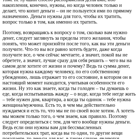
накопления, конечно, нужны, но когда человек только и
делает, что копит деньги – он не пользуется ими по прямому
назначению. Деньги нужны для того, чтобы их тратить,
вопрос только в том, как именно их тратить.
Поэтому, возвращаясь к вопросу о том, сколько вам нужно
денег, следует заглянуть за пределы этого желания, чтобы
понять, что может произойти после того, как вы эти деньги
получите. Что-то вы все равно хотеть будете, даже когда
получите все, о чем сейчас мечтаете, а значит, покой вы не
обретете, а значит, лучше сразу для себя решить – чего вы на
самом деле хотите от жизни и почему? Ведь та сумма денег,
которая нужна каждому человеку, по его собственному
убеждению, лишь отражает то его состояние, в котором он в
настоящий момент находится, учитывая особенности его
жизни. Ну это как знаете, когда ты голоден – ты думаешь о
еде, когда испытываешь жажду – о воде, когда тебе негде жить
– тебе нужен дом, квартира, а когда ты одинок – тебе нужна
женщина/мужчина. Есть то, в чем мы действительно
нуждаемся и есть то, что мы не по своей воле хотим. А хотеть
мы можем только того, о чем знаем, как правило. Поэтому
следует определиться с тем, для чего вообще нужны деньги.
Ведь если они нужны вам для бессмысленных
потребительских трат, когда вы то одни, то другие вещи
покупаете, то деньги для вас, в таком случае, являются