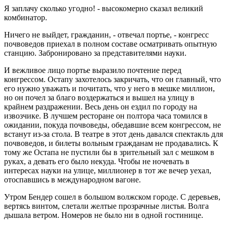
Я заплачу сколько угодно! - высокомерно сказал великий
комбинатор.
Ничего не выйдет, гражданин, - отвечал портье, - конгресс
почвоведов приехал в полном составе осматривать опытную
станцию. Забронировано за представителями науки.
И вежливое лицо портье выразило почтение перед
конгрессом. Остапу захотелось закричать, что он главный, что
его нужно уважать и почитать, что у него в мешке миллион,
но он почел за благо воздержаться и вышел на улицу в
крайнем раздражении. Весь день он ездил по городу на
извозчике. В лучшем ресторане он полтора часа томился в
ожидании, покуда почвоведы, обедавшие всем конгрессом, не
встанут из-за стола. В театре в этот день давался спектакль для
почвоведов, и билеты вольным гражданам не продавались. К
тому же Остапа не пустили бы в зрительный зал с мешком в
руках, а девать его было некуда. Чтобы не ночевать в
интересах науки на улице, миллионер в тот же вечер уехал,
отоспавшись в международном вагоне.
Утром Бендер сошел в большом волжском городе. С деревьев,
вертясь винтом, слетали желтые прозрачные листья. Волга
дышала ветром. Номеров не было ни в одной гостинице.