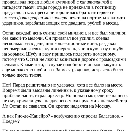
проделывал перед любым купчиной с
капиталишкой
в
пятьдесят тысяч, отцы города не приезжали в гостиницу
представляться, пресса не торопилась брать интервью и
вместо
фотографии миллионера
печатала портреты каких-то
ударников, зарабатывающих сто двадцать рублей в месяц.
Остап каждый день считал свой миллион, и все был миллион
без какой-то мелочи. Он прилагал все усилия, обедал
несколько раз в день, пил коллекционные вина, раздавал
непомерные чаевые, купил перстень, японскую вазу и шубу
на хорьках. Шубу и вазу пришлось подарить номерному,
потому что Остап не любил возиться в дороге с громоздкими
вещами. Кроме того, в случае надобности он мог накупить
еще множество шуб и ваз. За месяц, однако, истрачено было
только шесть тысяч.
Нет! Парад решительно не удавался, хотя все было на месте.
Вовремя были высланы линейные, к указанному сроку
прибыли части, играл оркестр. Но полки смотрели не на него,
не ему кричали
ура
, не для него махал руками капельмейстер.
Но
Остап не сдавался. Он крепко надеялся на Москву.
А как Рио-де-Жанейро? - возбужденно спросил Балаганов. -
Поедем?