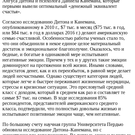
Ангуса Дитона и психолога Даниела Канемана, которые
первыми вывели оптимальный «денежный эквивалент
счастья».
Согласно исследованию Дитона и Канемана,
опубликованному в 2010 г., $7 тыс. в месяц ($75 тыс. в год,
или $84 тыс. в год в долларах 2016 г.) делают американскую
семью счастливой. Особенностью работы ученых стало то,
что они объединили в некое единое целое материальный
достаток и эмоциональное благополучие. Оказалось, что и
бедные, и богатые в одинаковой мере испытывают
негативные эмоции. Причем у тех и у других такие эмоции
доминируют на протяжении всей жизни. Иными словами,
недостаток денег, как и их переизбыток, в равной мере делает
людей несчастными. Однако существует категория людей,
которые легче и быстрее переживают жизненные неурядицы,
стрессы и кризисные ситуации. Это пресловутый средний
класс с доходом, который в среднем как раз и составляет те
самые $7 тыс. на семью. В ходе исследования 85%
респондентов, представителей американского среднего
класса, подтвердили, что полностью довольны жизнью и
испытывают позитивные эмоции чаще, чем негативные.
По большому счету научная группа Университета Пердью
обновила исследование Дитона–Канемана, но с