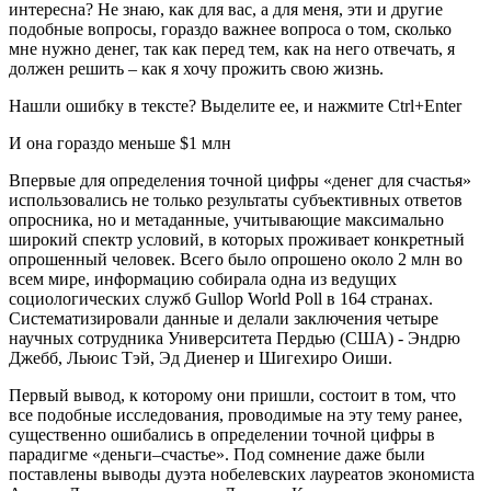
интересна? Не знаю, как для вас, а для меня, эти и другие
подобные вопросы, гораздо важнее вопроса о том, сколько
мне нужно денег, так как перед тем, как на него отвечать, я
должен решить – как я хочу прожить свою жизнь.
Нашли ошибку в тексте? Выделите ее, и нажмите Ctrl+Enter
И она гораздо меньше $1 млн
Впервые для определения точной цифры «денег для счастья»
использовались не только результаты субъективных ответов
опросника, но и метаданные, учитывающие максимально
широкий спектр условий, в которых проживает конкретный
опрошенный человек. Всего было опрошено около 2 млн во
всем мире, информацию собирала одна из ведущих
социологических служб Gullop World Poll в 164 странах.
Систематизировали данные и делали заключения четыре
научных сотрудника Университета Пердью (США) - Эндрю
Джебб, Льюис Тэй, Эд Диенер и Шигехиро Оиши.
Первый вывод, к которому они пришли, состоит в том, что
все подобные исследования, проводимые на эту тему ранее,
существенно ошибались в определении точной цифры в
парадигме «деньги–счастье». Под сомнение даже были
поставлены выводы дуэта нобелевских лауреатов экономиста