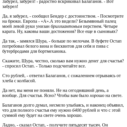
Забурел, забурел! - радостно вскрикивал Балаганов. - Вот
забурел!
Да, я забурел, - сообщил Бендер с достоинством. - Посмотрите
на брюки. Европа - «А».А это видели? Безымянный палец
моей левой руки унизан
бриллиантовым
перстнем. Четыре
карата. Ну, каковы ваши достижения? Все еще в сыновьях?
Да так, - замялся Шура, - больше по мелочам. В буфете Остап
потребовал белого вина и бисквитов для себя и пива с
бутербродами для бортмеханика.
Скажите, Шура, честно, сколько вам нужно денег для счастья?
- спросил Остап. - Только подсчитайте все.
Сто рублей, - ответил Балаганов, с сожалением отрываясь от
хлеба с колбасой.
Да нет, вы меня не поняли. Не на сегодняшний день, а
вообще. Для счастья. Ясно? Чтобы вам было
хорошо
на свете.
Балаганов долго думал, несмело улыбаясь, и наконец объявил,
что для полного счастья ему нужно
6400
рублей и что с этой
суммой ему будет на свете очень хорошо.
Ладно, - сказал Остап, - получите пятьдесят тысяч. Он