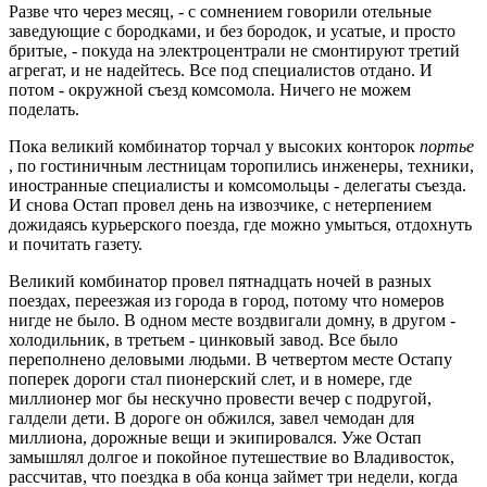
Разве что через месяц, - с сомнением говорили отельные
заведующие с бородками, и без бородок, и усатые, и просто
бритые, - покуда на электроцентрали не смонтируют третий
агрегат, и не надейтесь. Все под специалистов отдано. И
потом - окружной съезд комсомола. Ничего не можем
поделать.
Пока великий комбинатор торчал у высоких конторок
портье
, по гостиничным лестницам торопились инженеры, техники,
иностранные специалисты и комсомольцы - делегаты съезда.
И снова Остап провел день на извозчике, с нетерпением
дожидаясь курьерского поезда, где можно умыться, отдохнуть
и почитать газету.
Великий комбинатор провел пятнадцать ночей в разных
поездах, переезжая из города в город, потому что номеров
нигде не было. В одном месте воздвигали домну, в другом -
холодильник, в третьем - цинковый завод. Все было
переполнено деловыми людьми. В четвертом месте Остапу
поперек дороги стал пионерский слет, и в номере, где
миллионер мог бы нескучно провести вечер с подругой,
галдели дети. В дороге он обжился, завел чемодан для
миллиона, дорожные вещи и экипировался. Уже Остап
замышлял долгое и покойное путешествие во Владивосток,
рассчитав, что поездка в оба конца займет три недели, когда