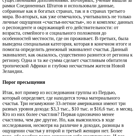
существенными дополнениями. Во-первых, ученые вышли за
рамки Соединенных Штатов и использовали данные,
собранные как в богатых странах, так и в странах третьего
мира. Во-вторых, как уже отмечалось, учитывались не только
личные ощущения «счастья-несчастья», но и комплекс данных
о респонденте и окружающей его действительности: от
возраста, семейного и социального положения до
особенностей местности, где он проживает. В-третьих, была
выведена специальная категория, которая в конечном итоге и
помогла определить денежный эквивалент счастья. Данный
эквивалент, как оказалось, существенно разнится от региона к
региону. Одна и та же сумма сделает счастливым обитателя
тропической Африки и глубоко несчастным жителя Новой
Зеландии.
Порог пресыщения
Итак, вот пример из исследования группы из Пердью,
который определяет, где находится точка материального
счастья. Три незамужние 33-летние американки имеют три
разных уровня дохода: $3,3 тыс., $10 тыс. и $16,6 тыс. в месяц.
Кто из них более счастлив? Первая однозначно менее
счастлива, чем две другие. Но, как выяснилось в ходе
исследования, несмотря на различие в доходах, разницы в
ощущении счастья у второй и третьей женщин нет. Более