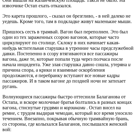
Они вышли на Каланчевскую площадь. Такси не было. На
извозчике Остап ехать отказался.
Это карета прошлого, - сказал он брезгливо, - в ней далеко не
уедешь. Кроме того, там в подкладке живут маленькие мыши.
Пришлось сесть в трамвай. Вагон был переполнен. Это был
один из тех зараженных ссорою вагонов, которые часто
циркулируют по столице. Склоку в них начинает какая-
нибудь мстительная старушка в утренние часы предслужебной
давки. Постепенно в ссору втягиваются все пассажиры
вагона, даже те, которые попали туда через полчаса после
начала инцидента. Уже злая старушка давно сошла, утеряна
и
причина спора, а крики и взаимные оскорбления
продолжаются,
в
перебранку вступают все новые кадры
пассажиров. И в таком вагоне до поздней ночи не затихает
ругань.
Волнующиеся пассажиры быстро оттеснили Балаганова от
Остапа, и вскоре молочные братья болтались в разных концах
вагона, стиснутые грудями и
корзинами
. Остап висел на
ремне, с трудом выдирая чемодан, который все время уносило
течением. Внезапно, покрывая обычную трамвайную брань,
со стороны, где колыхался Балаганов, послышался женский
вой: