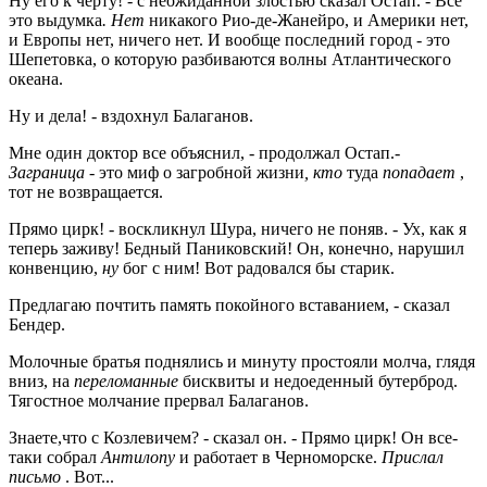
Ну его к черту! - с неожиданной злостью сказал Остап. - Все
это выдумка
. Нет
никакого Рио-де-Жанейро, и Америки нет,
и Европы нет, ничего нет. И вообще последний город - это
Шепетовка, о которую разбиваются волны Атлантического
океана.
Ну и дела! - вздохнул Балаганов.
Мне один доктор все объяснил, - продолжал Остап.-
Заграница
- это миф о загробной жизни
, кто
туда
попадает
,
тот не возвращается.
Прямо цирк! - воскликнул Шура, ничего не поняв. - Ух, как я
теперь заживу! Бедный Паниковский! Он, конечно, нарушил
конвенцию,
ну
бог с ним! Вот радовался бы старик.
Предлагаю почтить память покойного вставанием, - сказал
Бендер.
Молочные братья поднялись и минуту простояли молча, глядя
вниз, на
переломанные
бисквиты и недоеденный бутерброд.
Тягостное молчание прервал Балаганов.
Знаете,что с Козлевичем? - сказал он. - Прямо цирк! Он все-
таки собрал
Антилопу
и работает в Черноморске.
Прислал
письмо
. Вот...