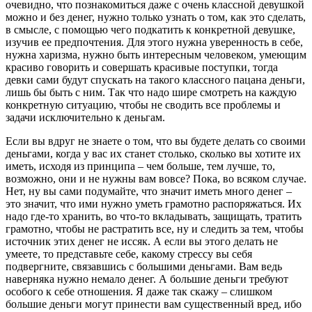
очевидно, что познакомиться даже с очень классной девушкой
можно и без денег, нужно только узнать о том, как это сделать,
в смысле, с помощью чего подкатить к конкретной девушке,
изучив ее предпочтения. Для этого нужна уверенность в себе,
нужна харизма, нужно быть интересным человеком, умеющим
красиво говорить и совершать красивые поступки, тогда
девки сами будут спускать на такого классного пацана деньги,
лишь бы быть с ним. Так что надо шире смотреть на каждую
конкретную ситуацию, чтобы не сводить все проблемы и
задачи исключительно к деньгам.
Если вы вдруг не знаете о том, что вы будете делать со своими
деньгами, когда у вас их станет столько, сколько вы хотите их
иметь, исходя из принципа – чем больше, тем лучше, то,
возможно, они и не нужны вам вовсе? Пока, во всяком случае.
Нет, ну вы сами подумайте, что значит иметь много денег –
это значит, что ими нужно уметь грамотно распоряжаться. Их
надо где-то хранить, во что-то вкладывать, защищать, тратить
грамотно, чтобы не растратить все, ну и следить за тем, чтобы
источник этих денег не иссяк. А если вы этого делать не
умеете, то представьте себе, какому стрессу вы себя
подвергните, связавшись с большими деньгами. Вам ведь
наверняка нужно немало денег. А большие деньги требуют
особого к себе отношения. Я даже так скажу – слишком
большие деньги могут принести вам существенный вред, ибо