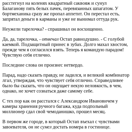
расстегнул на коленях квадратный саквояж и сунул
Балаганову пять белых пачек, перевязанных шпагатом. У
бортмеханика сразу же пропал аппетит. Он перестал есть,
запрятал деньги в карманы и уже не вынимал оттуда рук.
Неужели тарелочка? - спрашивал он восхищенно.
Да, да, тарелочка, -
отвечал
Остап равнодушно. - С голубой
каемкой. Подзащитный принес в зубах. Долго махал хвостом,
прежде чем я согласился взять. Теперь я командую парадом!
Чувствую себя отлично.
Последние слова он произнес нетвердо.
Парад, надо сказать правду, не ладился, и великий комбинатор
лгал, утверждая, что чувствует себя отлично. Справедливее
было бы сказать, что он ощущает некую неловкость, в чем,
однако, не хочет сознаться даже самому себе.
С тех пор как он расстался с Александром Ивановичем у
камеры хранения ручного багажа, куда подпольный
миллионер сдал свой чемоданишко, прошел месяц.
В первом же городе, в который Остап въехал с чувствами
завоевателя, он не
сумел
достать номера в гостинице.