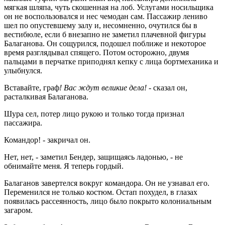
мягкая шляпа, чуть скошенная на лоб. Услугами носильщика
он не воспользовался и нес чемодан сам. Пассажир лениво
шел по опустевшему залу и, несомненно, очутился бы в
вестибюле, если б внезапно не заметил плачевной фигуры
Балаганова. Он сощурился, подошел поближе и некоторое
время разглядывал спящего. Потом осторожно, двумя
пальцами в перчатке приподнял кепку с лица бортмеханика и
улыбнулся.
Вставайте, граф
! Вас ждут великие дела!
- сказал он,
расталкивая Балаганова.
Шура сел, потер лицо рукою и только тогда признал
пассажира.
Командор! - закричал он.
Нет, нет, - заметил Бендер, защищаясь ладонью, - не
обнимайте меня. Я теперь гордый.
Балаганов завертелся вокруг командора. Он не узнавал его.
Переменился не только костюм. Остап похудел, в глазах
появилась рассеянность, лицо было покрыто колониальным
загаром.