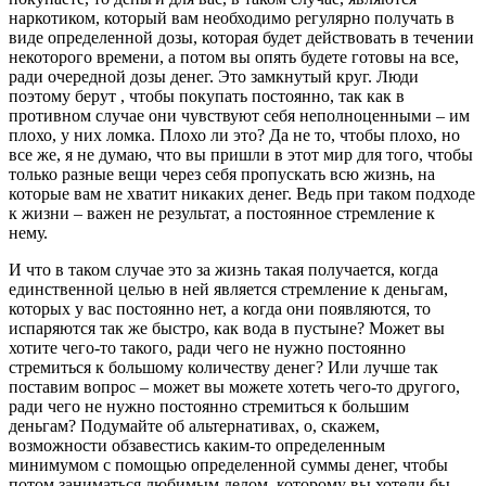
наркотиком, который вам необходимо регулярно получать в
виде определенной дозы, которая будет действовать в течении
некоторого времени, а потом вы опять будете готовы на все,
ради очередной дозы денег. Это замкнутый круг. Люди
поэтому берут , чтобы покупать постоянно, так как в
противном случае они чувствуют себя неполноценными – им
плохо, у них ломка. Плохо ли это? Да не то, чтобы плохо, но
все же, я не думаю, что вы пришли в этот мир для того, чтобы
только разные вещи через себя пропускать всю жизнь, на
которые вам не хватит никаких денег. Ведь при таком подходе
к жизни – важен не результат, а постоянное стремление к
нему.
И что в таком случае это за жизнь такая получается, когда
единственной целью в ней является стремление к деньгам,
которых у вас постоянно нет, а когда они появляются, то
испаряются так же быстро, как вода в пустыне? Может вы
хотите чего-то такого, ради чего не нужно постоянно
стремиться к большому количеству денег? Или лучше так
поставим вопрос – может вы можете хотеть чего-то другого,
ради чего не нужно постоянно стремиться к большим
деньгам? Подумайте об альтернативах, о, скажем,
возможности обзавестись каким-то определенным
минимумом с помощью определенной суммы денег, чтобы
потом заниматься любимым делом, которому вы хотели бы