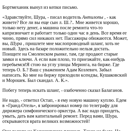
Бортмеханик вынул из кепки письмо.
«Здравствуйте, Шура, - писал водитель
Антилопы
, - как
живете? Все ли вы еще сын л. Ш.
?..
Мне живется хорошо,
только нету денег, а машина после ремонта что-то
капризничает и работает только один час в день. Все время ее
чиню, прямо сил никаких нет. Пассажиры обижаются. Может,
вы,
Шура
, пришлете мне маслопроводный шланг, хоть не
новый. Здесь на базаре положительно нельзя достать.
Поищите на Смоленском рынке, там, где продают старые
замки и ключи. А если вам плохо, то приезжайте, как-нибудь
перебьемся!Я стою на углу улицы Меринга, на бирже. Где
теперь О. Б.? Ваш с уважением Адам Козлевич. Забыл
написать. Ко мне на биржу приходили ксендзы, Кушаковский
и Морошек. Был скандал. А. К.».
Побегу теперь искать шланг, - озабоченно сказал Балаганов.
Не надо, - ответил Остап, - я ему новую машину куплю. Едем
в «Гранд-Отель», я забронировал номер по телеграфу для
дирижера симфонического оркестра. А вас надо приодеть,
умыть, дать вам капитальный ремонт. Перед вами, Шура,
открываются врата великих возможностей!