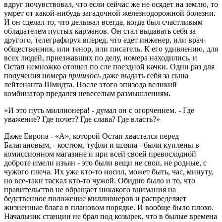
вдруг почувствовал, что если сейчас же не осядет на землю, то
умрет от какой-нибудь загадочной железнодорожной болезни.
И он сделал то, что делывал всегда, когда был счастливым
обладателем пустых карманов. Он стал выдавать себя за
другого, телеграфируя вперед, что едет инженер, или врач-
общественник, или тенор, или писатель. К его удивлению, для
всех людей, приезжавших по делу, номера находились, и
Остап немножко отошел по сле поездной качки. Один раз для
получения номера
пришлось
даже выдать себя за сына
лейтенанта Шмидта. После этого эпизода великий
комбинатор предался невеселым размышлениям.
«И это путь миллионера! - думал он с огорчением. - Где
уважение? Где почет? Где слава? Где власть?»
Даже Европа - «А», которой Остап хвастался перед
Балагановым, - костюм, туфли и шляпа - были куплены в
комиссионном магазине и при всей своей превосходной
доброте имели изъян - это были вещи не свои, не родные, с
чужого плеча. Их уже кто-то носил, может быть, час, минуту,
но все-таки таскал кто-то чужой. Обидно было и то, что
правительство не обращает никакого внимания на
бедственное положение миллионеров и распределяет
жизненные блага в плановом порядке. И вообще было плохо.
Начальник станции не брал под козырек, что в былые времена