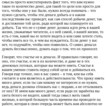
смысла просто констатировать факт того, что вам нужно
такое-то количество денег, для такой-то цели или просто для
того, чтобы они у вас были, нужно всегда понимать – что
нужно сделать, чтобы эти деньги добыть и к каким
последствиям вас приведет, как сам способ добычи денег, так
и достижение той цели, ради которой вы планируете их
добыть. Так что не о сумме денег должна идти речь в вашей
жизни, уважаемые читатели, а о ней самой, о вашей жизни, то
есть о том, какой вы ее хотите видеть и кем сами хотите стать,
чтобы иметь все то, в чем вы нуждаетесь. Если денег у вас
нет, то подумайте, чтобы они появились. О самих деньгах
думать бессмысленно, думать надо о том, что их приносит.
Говорят, что счастье не в деньгах. И правильно говорят, но
оно, это счастье, и не в их количестве, и даже не в тех
денежных потоках, которые вы можете иметь. Счастье в
вашем умении ставить перед собой цели и добиваться их.
Говоря еще точнее, оно в вас самих – в том, кем вы себя
считаете и кем являетесь в действительности. Что проку иметь
много денег, если ты сам никому не интересен и не нужен,
ведь деньги должны сближать нас с людьми, а не отталкивать
от них? И зачем вам много денег, если ради их заработка вы
света белого не видите, какой тогда смысл жить такой
жизнью, в которой большую часть времени вы проводите на
работе, которая в свою очередь может быть вам абсолютно не