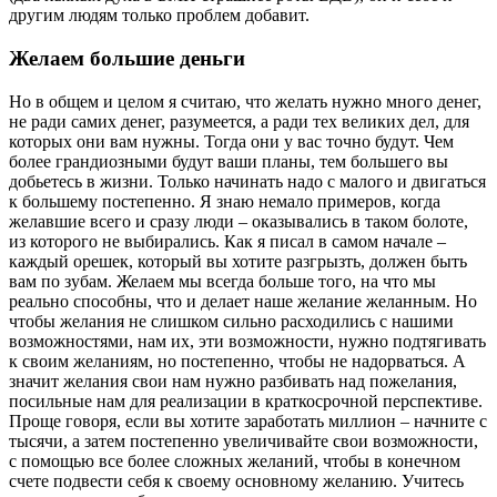
другим людям только проблем добавит.
Желаем большие деньги
Но в общем и целом я считаю, что желать нужно много денег,
не ради самих денег, разумеется, а ради тех великих дел, для
которых они вам нужны. Тогда они у вас точно будут. Чем
более грандиозными будут ваши планы, тем большего вы
добьетесь в жизни. Только начинать надо с малого и двигаться
к большему постепенно. Я знаю немало примеров, когда
желавшие всего и сразу люди – оказывались в таком болоте,
из которого не выбирались. Как я писал в самом начале –
каждый орешек, который вы хотите разгрызть, должен быть
вам по зубам. Желаем мы всегда больше того, на что мы
реально способны, что и делает наше желание желанным. Но
чтобы желания не слишком сильно расходились с нашими
возможностями, нам их, эти возможности, нужно подтягивать
к своим желаниям, но постепенно, чтобы не надорваться. А
значит желания свои нам нужно разбивать над пожелания,
посильные нам для реализации в краткосрочной перспективе.
Проще говоря, если вы хотите заработать миллион – начните с
тысячи, а затем постепенно увеличивайте свои возможности,
с помощью все более сложных желаний, чтобы в конечном
счете подвести себя к своему основному желанию. Учитесь