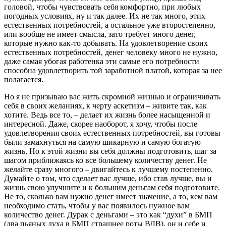
головой, чтобы чувствовать себя комфортно, при любых
погодных условиях, ну и так далее. Их не так много, этих
естественных потребностей, а остальное уже второстепенно,
или вообще не имеет смысла, зато требует много денег,
которые нужно как-то добывать. На удовлетворение своих
естественных потребностей, денег человеку много не нужно,
даже самая убогая работенка эти самые его потребности
способна удовлетворить той заработной платой, которая за нее
полагается.
Но я не призываю вас жить скромной жизнью и ограничивать
себя в своих желаниях, к черту аскетизм – живите так, как
хотите. Ведь все то, – делает их жизнь более насыщенной и
интересной. Даже, скорее наоборот, я хочу, чтобы после
удовлетворения своих естественных потребностей, вы готовы
были замахнуться на самую шикарную и самую богатую
жизнь. Но к этой жизни вы себя должны подготовить, шаг за
шагом приближаясь ко все большему количеству денег. Не
желайте сразу многого – двигайтесь к лучшему постепенно.
Думайте о том, что сделает вас лучше, ибо став лучше, вы и
жизнь свою улучшите и к большим деньгам себя подготовите.
Не то, сколько вам нужно денег имеет значение, а то, кем вам
необходимо стать, чтобы у вас появилось нужное вам
количество денег. Дурак с деньгами – это как “духи” в БМП
(два пьяных духа в БМП страшнее роты ВДВ), он и себе и