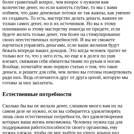
более грамотный вопрос, чем вопрос о нужном вам
количестве денег, но если капнуть глубже, то мы с вами
поймем, что даже денежные потоки не так важны, как умение
их создавать. То есть, мастерство делать деньги, важнее не
только самих денег, но и их источников. Но вы к этому
пониманию и этому мастерству никогда не придете, если
будете желать только денег, тем более на стимулирование
своих неестественных потребностей. И вы не сможете
научиться управлять деньгами, если ваши желания будут
бежать впереди ваших доходов. Это когда человек тратит не
только все то, что у него есть, но еще и в долги по уши
влезает, связывая себя обязательствами по рукам и ногам.
Вообще, почитайте мою первую статью о том, что такое
деньги, и решите для себя, чем лично вы готовы пожертвовать
ради них. Ведь отличаются друг от друга ценой, которую мы
готовы за них заплатить.
Естественные потребности
Сколько бы вы не желали денег, слишком много вам их на
самом деле не нужно, если вы собираетесь удовлетворять
лишь свои естественные потребности, без удовлетворения
которых ваша жизнь невозможна. Человеку нужна еда для
поддержания работоспособности своего организма, ему
нужна одежда, чтобы он мог выйти на улицу, крыша над