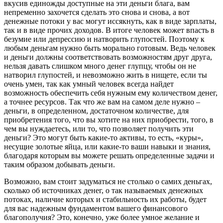
вкусив единожды доступные на эти деньги блага, вам
непременно захочется сделать это снова и снова, а вот
денежные потоки у вас могут иссякнуть, как в виде зарплаты,
так и в виде прочих доходов. В итоге человек может впасть в
безумие или депрессию и натворить глупостей. Поэтому к
любым деньгам нужно быть морально готовым. Ведь человек
и деньги должны соответствовать возможностям друг друга,
нельзя давать слишком много денег глупцу, чтобы он не
натворил глупостей, и невозможно жить в нищете, если ты
очень умен, так как умный человек всегда найдет
возможность обеспечить себя нужным ему количеством денег,
а точнее ресурсов. Так что же вам на самом деле нужно –
деньги, в определенном, достаточном количестве, для
приобретения того, что вы хотите на них приобрести, того, в
чем вы нуждаетесь, или то, что позволяет получить эти
деньги? Это могут быть какие-то активы, то есть, «куры»,
несущие золотые яйца, или какие-то ваши навыки и знания,
благодаря которым вы можете решать определенные задачи и
таким образом добывать деньги.
Возможно, вам стоит задуматься не столько о самих деньгах,
сколько об источниках денег, о так называемых денежных
потоках, наличие которых и стабильность их работы, будет
для вас надежным фундаментом вашего финансового
благополучия? Это, конечно, уже более умное желание и