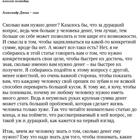
плохой господин.
Александр Дюма – сын
Сколько вам нужно денег? Казалось бы, что за дурацкий
вопрос, ведь чем больше у человека денег, тем лучше, тем
больше он себе может позволить и тем шире его возможности.
И смысла в том, чтобы зацикливаться на какой-то конкретной
сумме, вроде бы нет. А может все-таки есть? Нет, я не
собираюсь в этой статье говорить вам о том, что нужно
конкретизировать свои цели, чтобы быстрее их достичь, что
зная, сколько именно вам нужно денег – вы быстрее их
получите. Я собираюсь подойти к этому вопросу с другой,
менее известной, но очень важной стороны, чтобы показать
вам, что каждому человеку свой орешек по зубам и не всякий
способен переварить большой кусок. К тому же, я хочу, чтобы
вы понимали, почему не любому человеку нужно иметь
много денег. Ведь в неумелых руках крупная сумма денег
может стать большой проблемой, которая сделает жизнь
человека только хуже. Так что читайте внимательно статью до
конца, и вы поймете, что рассматриваемый в ней вопрос, не
такой уж и дурацкий, как кажется на первый взгляд.
Итак, зачем же человеку знать о том, сколько денег ему
нужно? Ему это надо знать для того, чтобы понимать, какие