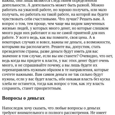
важны, они лишь являются следствием определенной
деятельности. А деятельность может быть разной. Можно
работать на ужасной работе, но хорошо получать, или мало
получать, но работать на такой работе, на которой вы будете
чувствовать себя счастливыми. Что лучше? Решать вам. А
вопрос о том, тем проще, чем чаще мы видим замученных
жизнью людей, у которых много денег, но которые слишком
много ради них работают и на не самой приятной для них
работе. У всего ведь, как вы помните, своя цена. А в
некоторых случаях и вовсе, важны не деньги, а возможности,
которыми вы располагаете. Решите вы, допустим, стать
президентом страны, разве деньги будут иметь для вас
значение в том случае, если вы им станете? Очевидно, что нет,
ведь когда вы придете к власти, у вас этих денег будет очень
много, и не спрашивайте почему, а вы лишь будете их
перенаправлять нужным образом в те направления, которые
сочтете важными. Вам самим деньги не так сильно будут
нужны, если у вас будет власть, ибо никакая власть без куска
хлеба не останется, тогда как вопрос о том, как эту власть
сохранить, станет приоритетным.
Вопросы о деньгах
Напоследок хочу сказать, что любые вопросы о деньгах
требуют внимательного и полного рассмотрения. Не имеет