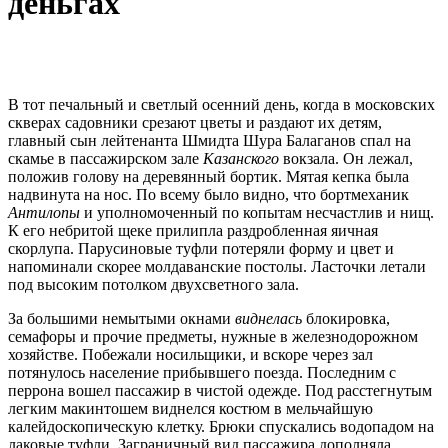
деньгах
В тот печальный и светлый осенний день, когда в московских
скверах садовники срезают цветы и раздают их детям,
главный сын лейтенанта Шмидта Шура Балаганов спал на
скамье в пассажирском зале
Казанского
вокзала. Он лежал,
положив голову на деревянный бортик. Мятая кепка была
надвинута на нос. По всему было видно, что бортмеханик
Антилопы
и уполномоченный по копытам несчастлив и нищ.
К его небритой щеке прилипла раздробленная яичная
скорлупа. Парусиновые туфли потеряли форму и цвет и
напоминали скорее молдаванские постолы. Ласточки летали
под высоким потолком двухсветного зала.
За большими немытыми окнами
виднелась
блокировка,
семафоры и прочие предметы, нужные в железнодорожном
хозяйстве. Побежали носильщики, и вскоре через зал
потянулось население прибывшего поезда. Последним с
перрона вошел пассажир в чистой одежде. Под расстегнутым
легким макинтошем виднелся костюм в мельчайшую
калейдоскопическую клетку. Брюки спускались водопадом на
лаковые туфли. Заграничный вид пассажира дополняла