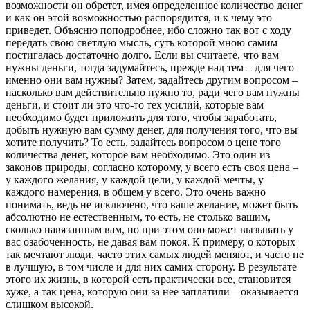
возможности он обретет, имея определенное количество денег
и как он этой возможностью распорядится, и к чему это
приведет. Объясню поподробнее, ибо сложно так вот с ходу
передать свою светлую мысль, суть которой мною самим
постигалась достаточно долго. Если вы считаете, что вам
нужны деньги, тогда задумайтесь, прежде над тем – для чего
именно они вам нужны? Затем, задайтесь другим вопросом –
насколько вам действительно нужно то, ради чего вам нужны
деньги, и стоит ли это что-то тех усилий, которые вам
необходимо будет приложить для того, чтобы заработать,
добыть нужную вам сумму денег, для получения того, что вы
хотите получить? То есть, задайтесь вопросом о цене того
количества денег, которое вам необходимо. Это один из
законов природы, согласно которому, у всего есть своя цена –
у каждого желания, у каждой цели, у каждой мечты, у
каждого намерения, в общем у всего. Это очень важно
понимать, ведь не исключено, что ваше желание, может быть
абсолютно не естественным, то есть, не столько вашим,
сколько навязанным вам, но при этом оно может вызывать у
вас озабоченность, не давая вам покоя. К примеру, о которых
так мечтают люди, часто этих самых людей меняют, и часто не
в лучшую, в том числе и для них самих сторону. В результате
этого их жизнь, в которой есть практически все, становится
хуже, а так цена, которую они за нее заплатили – оказывается
слишком высокой.