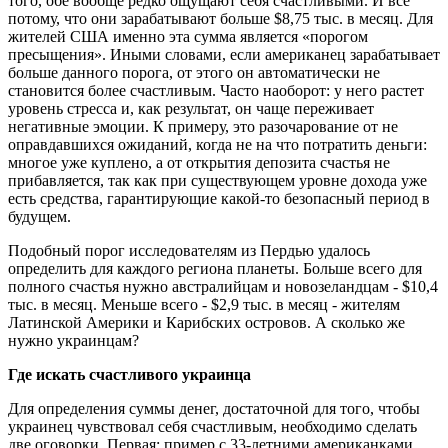
того, обе вообще редко ощущают себя счастливыми. И все
потому, что они зарабатывают больше $8,75 тыс. в месяц. Для
жителей США именно эта сумма является «порогом
пресыщения». Иными словами, если американец зарабатывает
больше данного порога, от этого он автоматически не
становится более счастливым. Часто наоборот: у него растет
уровень стресса и, как результат, он чаще переживает
негативные эмоции. К примеру, это разочарование от не
оправдавшихся ожиданий, когда не на что потратить деньги:
многое уже куплено, а от открытия депозита счастья не
прибавляется, так как при существующем уровне дохода уже
есть средства, гарантирующие какой-то безопасный период в
будущем.
Подобный порог исследователям из Пердью удалось
определить для каждого региона планеты. Больше всего для
полного счастья нужно австралийцам и новозеландцам - $10,4
тыс. в месяц. Меньше всего - $2,9 тыс. в месяц - жителям
Латинской Америки и Карибских островов. А сколько же
нужно украинцам?
Где искать счастливого украинца
Для определения суммы денег, достаточной для того, чтобы
украинец чувствовал себя счастливым, необходимо сделать
две оговорки. Первая: пример с 33-летними американками