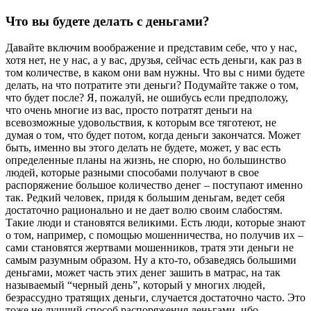
Что вы будете делать с деньгами?
Давайте включим воображение и представим себе, что у нас,
хотя нет, не у нас, а у вас, друзья, сейчас есть деньги, как раз в
том количестве, в каком они вам нужны. Что вы с ними будете
делать, на что потратите эти деньги? Подумайте также о том,
что будет после? Я, пожалуй, не ошибусь если предположу,
что очень многие из вас, просто потратят деньги на
всевозможные удовольствия, к которым все тяготеют, не
думая о том, что будет потом, когда деньги закончатся. Может
быть, именно вы этого делать не будете, может, у вас есть
определенные планы на жизнь, не спорю, но большинство
людей, которые разными способами получают в свое
распоряжение большое количество денег – поступают именно
так. Редкий человек, придя к большим деньгам, ведет себя
достаточно рационально и не дает волю своим слабостям.
Такие люди и становятся великими. Есть люди, которые знают
о том, например, с помощью мошенничества, но получив их –
сами становятся жертвами мошенников, тратя эти деньги не
самым разумным образом. Ну а кто-то, обзаведясь большими
деньгами, может часть этих денег зашить в матрас, на так
называемый “черный день”, который у многих людей,
безрассудно тратящих деньги, случается достаточно часто. Это
тоже не лучший способ распоряжения деньгами, ибо