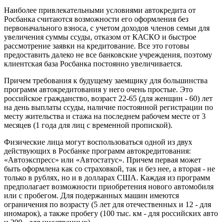
Наиболее привлекательными условиями автокредита от
Росбанка считаются возможности его оформления без
первоначального взноса, с учетом доходов членов семьи для
увеличения суммы ссуды, отказом от КАСКО и быстрое
рассмотрение заявки на кредитование. Все это готовы
предоставить далеко не все банковские учреждения, поэтому
клиентская база Росбанка постоянно увеличивается.
Причем требования к будущему заемщику для большинства
программ автокредитования у него очень простые. Это
российское гражданство, возраст 22-65 (для женщин - 60) лет
на день выплаты ссуды, наличие постоянной регистрации по
месту жительства и стажа на последнем рабочем месте от 3
месяцев (1 года для лиц с временной пропиской).
Физические лица могут воспользоваться одной из двух
действующих в Росбанке программ автокредитования:
«Автоэкспресс» или «Автостатус». Причем первая может
быть оформлена как со страховкой, так и без нее, а вторая - не
только в рублях, но и в долларах США. Каждая из программ
предполагает возможности приобретения нового автомобиля
или с пробегом. Для подержанных машин имеются
ограничения по возрасту (5 лет для отечественных и 12 - для
иномарок), а также пробегу (100 тыс. км - для российских авто