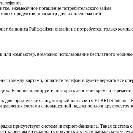
 телефонов.
итке, ежемесячное погашение потребительского займа.
ховых продуктов, просмотр других предложений.
ет банкинга Райффайзен онлайн не потребуется, только компьют
к или компьютер, возможно использование бесплатного мобильно
ньги между картами, оплатите телефон и будете держать все опе
цию. Если вы планируете повторять действие время от времени, 
к для юридических лиц, который называется ELBRUS Internet. Б
управления счетами с повышенной надежностью в круглосуточн
рядке присутствует система интернет-банкинга. Такая система с
вляет клиентам возможность получить доступ к банковским услу