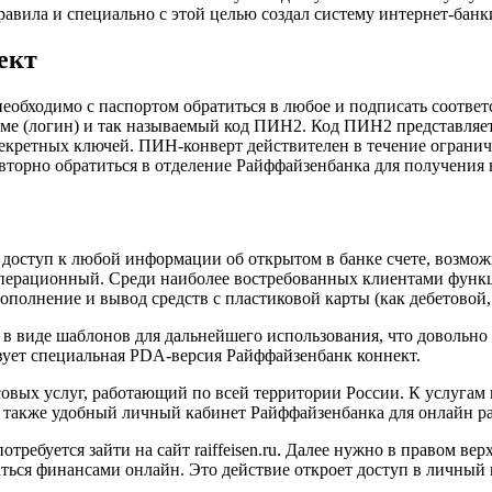
равила и специально с этой целью создал систему интернет-бан
ект
еобходимо с паспортом обратиться в любое и подписать соответ
еме (логин) и так называемый код ПИН2. Код ПИН2 представляет
екретных ключей. ПИН-конверт действителен в течение ограниче
овторно обратиться в отделение Райффайзенбанка для получения
оступ к любой информации об открытом в банке счете, возможно
перационный. Среди наиболее востребованных клиентами функц
пополнение и вывод средств с пластиковой карты (как дебетовой,
 в виде шаблонов для дальнейшего использования, что довольно
вует специальная PDA-версия Райффайзенбанк коннект.
ых услуг, работающий по всей территории России. К услугам по
 а также удобный личный кабинет Райффайзенбанка для онлайн р
требуется зайти на сайт raiffeisen.ru. Далее нужно в правом ве
жаться финансами онлайн. Это действие откроет доступ в личный