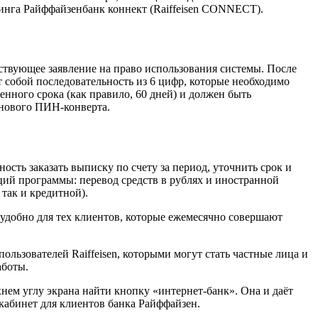
кинга Райффайзенбанк коннект (Raiffeisen CONNECT).
ствующее заявление на право использования системы. После
 собой последовательность из 6 цифр, которые необходимо
нного срока (как правило, 60 дней) и должен быть
 нового ПИН-конверта.
сть заказать выписку по счету за период, уточнить срок и
ий программы: перевод средств в рублях и иностранной
 так и кредитной).
 удобно для тех клиентов, которые ежемесячно совершают
льзователей Raiffeisen, которыми могут стать частные лица и
аботы.
рхнем углу экрана найти кнопку «интернет-банк». Она и даёт
 кабинет для клиентов банка Райффайзен.