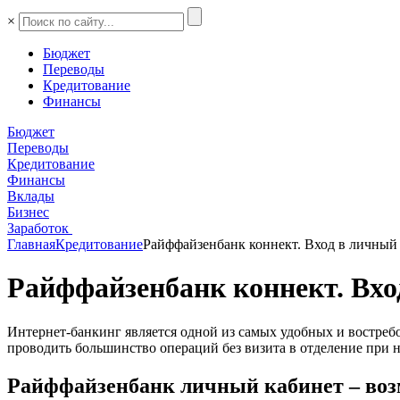
×
Бюджет
Переводы
Кредитование
Финансы
Бюджет
Переводы
Кредитование
Финансы
Вклады
Бизнес
Заработок
Главная
Кредитование
Райффайзенбанк коннект. Вход в личный
Райффайзенбанк коннект. Вхо
Интернет-банкинг является одной из самых удобных и востре
проводить большинство операций без визита в отделение при 
Райффайзенбанк личный кабинет – воз