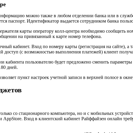
ре
информацию можно также в любом отделении банка или в служб
ется паспорт. Идентификатор выдается сотрудником банка польз
ржателя карты оператору колл-центра необходимо сообщить номе
общении на привязанный к карте номер телефона.
ный кабинет. Вход по номеру карты (регистрация на сайте), а 
оступ (с возможностью выполнения платежей) клиент получает
ии кабиента пользователю будет предложено сменить параметры 
180 дней.
зволяет пункт настроек учетной записи в верхней полосе в окне
аджетов
 только со стационарного компьютера, но и с мобильных устройс
и AppStore. Вход в клиентский кабинет Райффайзен онлайн требу