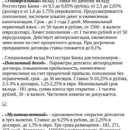
. «Универсальный»
вклад. Ставки по данному вкладу
Росгосстрах Банка - от 9,5 до 9,65% (рубль), от 2,5 до 2,65%
(доллар) и от 1,6 до 1,75% (евровалюта). Предусматривается
пополнение, частичное изъятие денег и ежемесячная
капитализация. Срок - до 1 года 2 дней. Минимальный
первичный взнос - от 50 тысяч в рублях, от 1500 - в валюте
(евро/доллар). Лимит пополнения - от 1 тысячи рублей и от 50
евро/долларов. Действует автопролонгация, ежемесячное
зачисление на счет процентного дохода. При досрочном
прекращении договора ставка снижается до 0,1%.
.
Специальный вклад Росгосстрах Банка для пенсионеров -
«Пенсионный доход»
. Параметры депозита: автопродление
договора, повышенная прибыльность, ежемесячное
перечисление на счет процентной прибыли, пополнение без
ограничений, срок - до 36 месяцев. Ставки: 9-10,25% в рублях,
2,5-3% в долларах, 1,25-2,25% в евро. Минимальный срок
вклада - 181 день, сумма взноса при открытии - 1 тысяча
рублей, 50 - в валюте. Частичное изъятие не допускается.
. «Мультивалютный»
- одномоментное открытие депозитов
в трех валютах. Ставки: до 9,25% в рублях, до 2,25% в
долларах, до 1,5% в евро. Три срока размещения - 181, 271,