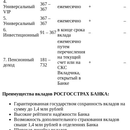
4.
367 –
Универсальный
ежемесячно
+
–
367
VIP
5.
367 –
ежемесячно
+
–
Универсальный
367
6.
в конце срока
91 – 367
–
–
Инвестиционный
вклада
ежемесячно
путем
перечисления
на текущий
7. Пенсионный
181 –
счет или на
+
–
доход
732
СКС
Вкладчика,
открытый в
Банке
Преимущества вкладов РОСГОССТРАХ БАНКА:
Гарантированная государством сохранность вкладов на
сумму до 1,4 млн рублей
Высокие рейтинги надёжности Банка
Возможность дополнительного страхования вкладов
свыше 1,4 млн рублей в отделениях Банка
Широкая линейка вкладов