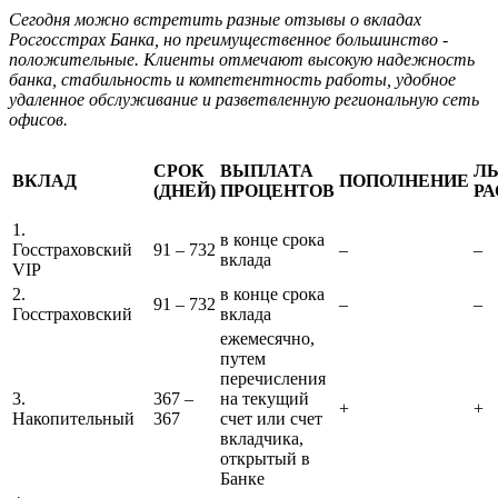
Сегодня можно встретить разные отзывы о вкладах
Росгосстрах Банка, но преимущественное большинство -
положительные. Клиенты отмечают высокую надежность
банка, стабильность и компетентность работы, удобное
удаленное обслуживание и разветвленную региональную сеть
офисов.
СРОК
ВЫПЛАТА
Л
ВКЛАД
ПОПОЛНЕНИЕ
(ДНЕЙ)
ПРОЦЕНТОВ
Р
1.
в конце срока
Госстраховский
91 – 732
–
–
вклада
VIP
2.
в конце срока
91 – 732
–
–
Госстраховский
вклада
ежемесячно,
путем
перечисления
3.
367 –
на текущий
+
+
Накопительный
367
счет или счет
вкладчика,
открытый в
Банке