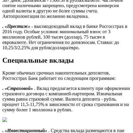
367 дней. Допвзносы - 1500/50 в рублях/валюте. Частичное
снятие наличными запрещено, предусмотрена конверсия
одной валюты в другую не более суммы счета.
Автопролонгация по желанию вкладчика.
. «Престиж»
- высокодоходный вклад в банке Росгосстрах в
2016 году. Особые условия: минимальный взнос от 3
миллионов рублей, 100 тысяч (доллар), 75 тысяч в
евровалюте. Нет ограничения по допвзносам. Ставки: до
10,25/3/2,25% для рубля/доллара/евро.
Специальные вклады
Кроме обычных срочных накопительных депозитов,
Росгосстрах Банк работает по следующим программам:
. «Страховой»
. Вклад предлагается клиенту при оформлении
страхового договора с компанией-партнером. Изначальная
сумма равна страховой сумме. Валюта депозита - рубль,
процент 11,5-11,75% в зависимости от срока страхования и на
сумму более 1 миллиона в рублях.
. «Инвестиционный»
. Средства вклада размещаются в паи