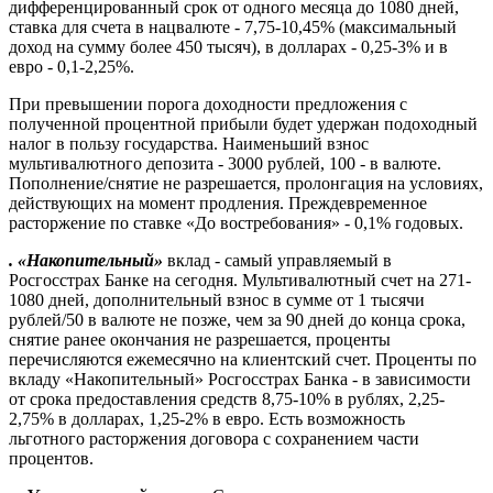
дифференцированный срок от одного месяца до 1080 дней,
ставка для счета в нацвалюте - 7,75-10,45% (максимальный
доход на сумму более 450 тысяч), в долларах - 0,25-3% и в
евро - 0,1-2,25%.
При превышении порога доходности предложения с
полученной процентной прибыли будет удержан подоходный
налог в пользу государства. Наименьший взнос
мультивалютного депозита - 3000 рублей, 100 - в валюте.
Пополнение/снятие не разрешается, пролонгация на условиях,
действующих на момент продления. Преждевременное
расторжение по ставке «До востребования» - 0,1% годовых.
. «Накопительный»
вклад - самый управляемый в
Росгосстрах Банке на сегодня. Мультивалютный счет на 271-
1080 дней, дополнительный взнос в сумме от 1 тысячи
рублей/50 в валюте не позже, чем за 90 дней до конца срока,
снятие ранее окончания не разрешается, проценты
перечисляются ежемесячно на клиентский счет. Проценты по
вкладу «Накопительный» Росгосстрах Банка - в зависимости
от срока предоставления средств 8,75-10% в рублях, 2,25-
2,75% в долларах, 1,25-2% в евро. Есть возможность
льготного расторжения договора с сохранением части
процентов.