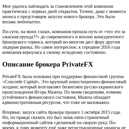
Мне удалось наблюдать за становлением этой компании
практически с первых дней открытия. Точнее, даже с момента
анонса о предстоящем запуске нового брокера. Это было
весьма любопытно.
По-сути, на моих глазах, компания прошла путь от «что это за
ужасная ерунда??» до современного и вполне конкурентного
брокерского сервиса, который во-многом даст фору другим
лидерам рынка. Но самое интересное, к середине 2016 года
компания вернулась к своему исходному состоянию.
Описание брокера PrivateFX
PrivateFX была основана при поддержке финансовой группы
«Concorde Capital». Это крупный инвестиционно-финансовый
холдинг, который возглавляет бизнесмен русско-украинского
происхождения Игорь Мазепа. По моим сведениям, помимо
устойчивого финансового состояния, Мазепа обладает
административным ресурсом, что тоже не маловажно.
Впервые, запуск сайта брокера прошел 1 октября 2015 года.
Но, по правде сказать это был лишь пяти-страничный
информационный сайтик сделанный на скорую руку. По-
моему, к тому моменту ещё даже регистрационные нюансы не