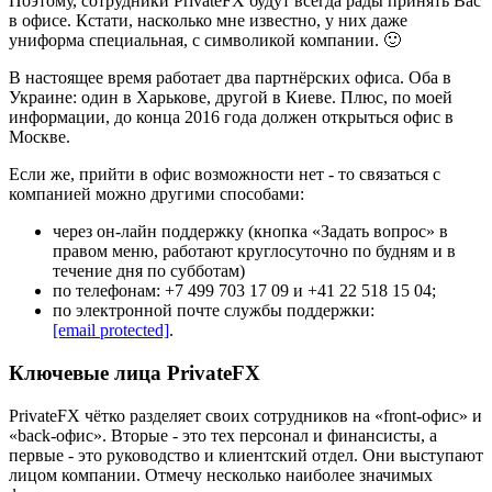
Поэтому, сотрудники PrivateFX будут всегда рады принять Вас
в офисе. Кстати, насколько мне известно, у них даже
униформа специальная, с символикой компании. 🙂
В настоящее время работает два партнёрских офиса. Оба в
Украине: один в Харькове, другой в Киеве. Плюс, по моей
информации, до конца 2016 года должен открыться офис в
Москве.
Если же, прийти в офис возможности нет - то связаться с
компанией можно другими способами:
через он-лайн поддержку (кнопка «Задать вопрос» в
правом меню, работают круглосуточно по будням и в
течение дня по субботам)
по телефонам: +7 499 703 17 09 и +41 22 518 15 04;
по электронной почте службы поддержки:
[email protected]
.
Ключевые лица PrivateFX
PrivateFX чётко разделяет своих сотрудников на «front-офис» и
«back-офис». Вторые - это тех персонал и финансисты, а
первые - это руководство и клиентский отдел. Они выступают
лицом компании. Отмечу несколько наиболее значимых