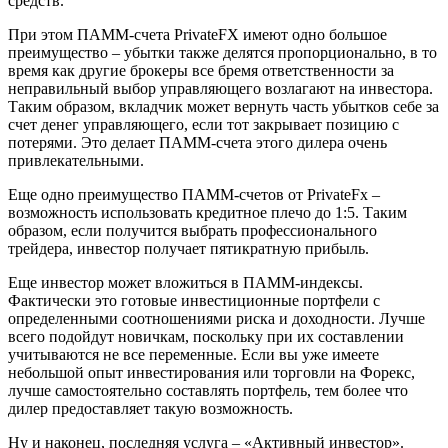
средств.
При этом ПАММ-счета PrivateFX имеют одно большое
преимущество – убытки также делятся пропорционально, в то
время как другие брокеры все бремя ответственности за
неправильный выбор управляющего возлагают на инвестора.
Таким образом, вкладчик может вернуть часть убытков себе за
счет денег управляющего, если тот закрывает позицию с
потерями. Это делает ПАММ-счета этого дилера очень
привлекательными.
Еще одно преимущество ПАММ-счетов от PrivateFx –
возможность использовать кредитное плечо до 1:5. Таким
образом, если получится выбрать профессионального
трейдера, инвестор получает пятикратную прибыль.
Еще инвестор может вложиться в ПАММ-индексы.
Фактически это готовые инвестиционные портфели с
определенными соотношениями риска и доходности. Лучше
всего подойдут новичкам, поскольку при их составлении
учитываются не все переменные. Если вы уже имеете
небольшой опыт инвестирования или торговли на Форекс,
лучше самостоятельно составлять портфель, тем более что
дилер предоставляет такую возможность.
Ну и наконец, последняя услуга – «Активный инвестор».