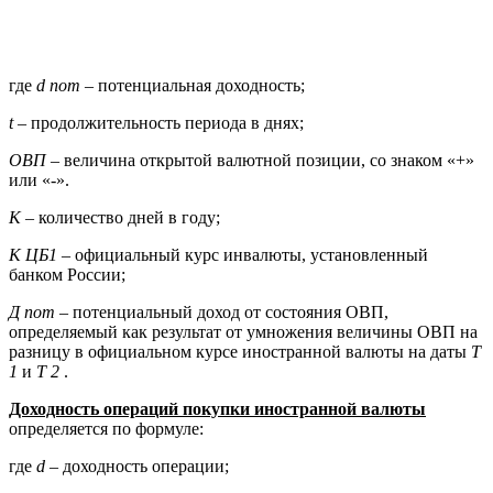
где
d пот
– потенциальная доходность;
t
– продолжительность периода в днях;
ОВП
– величина открытой валютной позиции, со знаком «+»
или «-».
К
– количество дней в году;
К ЦБ1
– официальный курс инвалюты, установленный
банком России;
Д пот
– потенциальный доход от состояния ОВП,
определяемый как результат от умножения величины ОВП на
разницу в официальном курсе иностранной валюты на даты
Т
1
и
Т 2
.
Доходность операций покупки иностранной валюты
определяется по формуле:
где
d
– доходность операции;