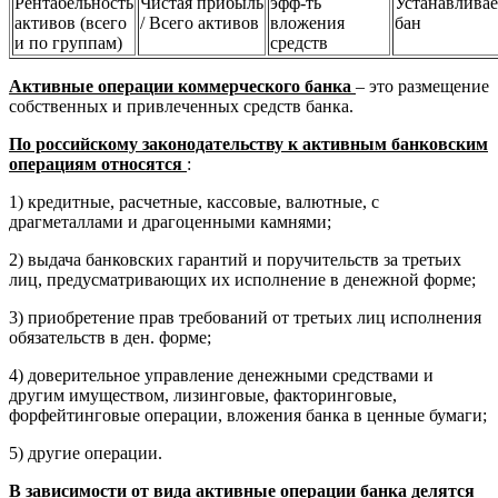
Рентабельность
Чистая прибыль
эфф-ть
Устанавливае
активов (всего
/ Всего активов
вложения
бан
и по группам)
средств
Активные операции коммерческого банка
– это размещение
собственных и привлеченных средств банка.
По российскому законодательству к активным банковским
операциям относятся
:
1) кредитные, расчетные, кассовые, валютные, с
драгметаллами и драгоценными камнями;
2) выдача банковских гарантий и поручительств за третьих
лиц, предусматривающих их исполнение в денежной форме;
3) приобретение прав требований от третьих лиц исполнения
обязательств в ден. форме;
4) доверительное управление денежными средствами и
другим имуществом, лизинговые, факторинговые,
форфейтинговые операции, вложения банка в ценные бумаги;
5) другие операции.
В зависимости от вида активные операции банка делятся