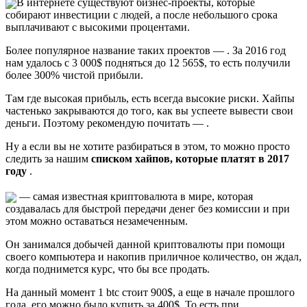
В интернете существуют бизнес-проекты, которые
собирают инвестиции с людей, а после небольшого срока
выплачивают с высокими процентами.
Более популярное название таких проектов — . За 2016 год
нам удалось с 3 000$ подняться до 12 565$, то есть получили
более 300% чистой прибыли.
Там где высокая прибыль, есть всегда высокие риски. Хайпы
частенько закрываются до того, как вы успеете вывести свои
деньги. Поэтому рекомендую почитать — .
Ну а если вы не хотите разбираться в этом, то можно просто
следить за нашим
списком хайпов, которые платят в 2017
году
.
— самая известная криптовалюта в мире, которая
создавалась для быстрой передачи денег без комиссии и при
этом можно оставаться незамеченным.
Он занимался добычей данной криптовалюты при помощи
своего компьютера и накопив приличное количество, он ждал,
когда поднимется курс, что бы все продать.
На данный момент 1 btc стоит 900$, а еще в начале прошлого
года, его можно было купить за 400$. То есть при