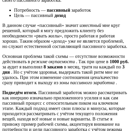
своего пассивного заработка.
Потребность —
пассивный
заработок
Цель — пассивный
доход
В данном случае «пассивный» значит
известный
мне круг
решений, который я могу предложить клиенту без
необходимости «рвать жилы», просто работая и работая
хорошо. Таким образом «доход» уже не является проблемой,
но служит естественной составляющей пассивного заработка.
Основная проблема такой схемы — отсутствие возможности
действовать в
режиме окупаемости
. Так при цене в
1000 руб.
за аудит я выполнял
8 заказов
в месяц, тратя на каждый по
3
дня
. Но с учётом здоровья, выдержать такой ритм мне не
удалось. При этом изменение соотношения цена/качество
сразу приводит к выходу из
зоны пассивного заработка
.
Подведём итоги.
Пассивный заработок можно рассматривать
как инерцию изначально приложенного усилия и как сам
пассивный процесс с относительным пиком на ключевом
этапе. Каждый подход имеет свои плюсы и минусы, которые
приходится рассматривать с учётом текущего положения
вещей, находя всё новые и новые варианты. В статье я
привожу пример рабочей схемы, акцентируя внимание на
потребности и цели пассивного заработка с учётом режима