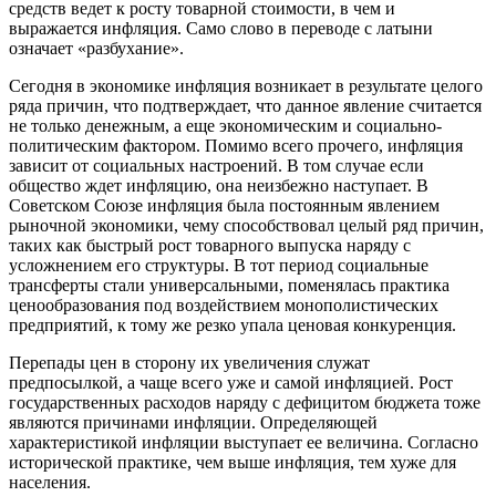
средств ведет к росту товарной стоимости, в чем и
выражается инфляция. Само слово в переводе с латыни
означает «разбухание».
Сегодня в экономике инфляция возникает в результате целого
ряда причин, что подтверждает, что данное явление считается
не только денежным, а еще экономическим и социально-
политическим фактором. Помимо всего прочего, инфляция
зависит от социальных настроений. В том случае если
общество ждет инфляцию, она неизбежно наступает. В
Советском Союзе инфляция была постоянным явлением
рыночной экономики, чему способствовал целый ряд причин,
таких как быстрый рост товарного выпуска наряду с
усложнением его структуры. В тот период социальные
трансферты стали универсальными, поменялась практика
ценообразования под воздействием монополистических
предприятий, к тому же резко упала ценовая конкуренция.
Перепады цен в сторону их увеличения служат
предпосылкой, а чаще всего уже и самой инфляцией. Рост
государственных расходов наряду с дефицитом бюджета тоже
являются причинами инфляции. Определяющей
характеристикой инфляции выступает ее величина. Согласно
исторической практике, чем выше инфляция, тем хуже для
населения.