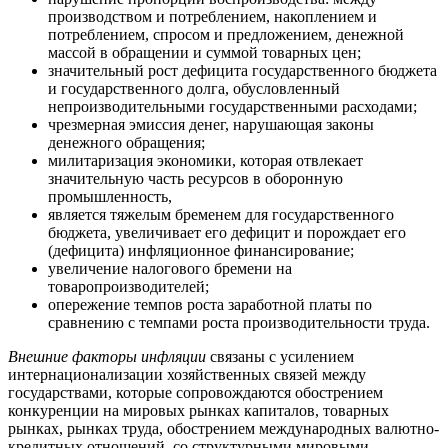
производством и потреблением, накоплением и
потреблением, спросом и предложением, денежной
массой в обращении и суммой товарных цен;
значительный рост дефицита государственного бюджета
и государственного долга, обусловленный
непроизводительными государственными расходами;
чрезмерная эмиссия денег, нарушающая законы
денежного обращения;
милитаризация экономики, которая отвлекает
значительную часть ресурсов в оборонную
промышленность,
является тяжелым бременем для государственного
бюджета, увеличивает его дефицит и порождает его
(дефицита) инфляционное финансирование;
увеличение налогового бремени на
товаропроизводителей;
опережение темпов роста заработной платы по
сравнению с темпами роста производительности труда.
Внешние факторы инфляции
связаны с усилением
интернационализации хозяйственных связей между
государствами, которые сопровождаются обострением
конкуренции на мировых рынках капиталов, товарных
рынках, рынках труда, обострением международных валютно-
кредитных отношений, со структурными мировыми