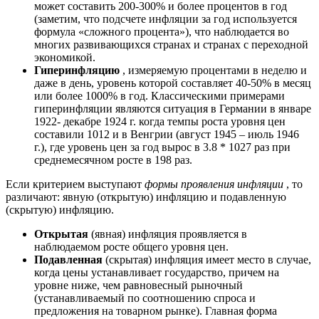
может составить 200-300% и более процентов в год
(заметим, что подсчете инфляции за год используется
формула «сложного процента»), что наблюдается во
многих развивающихся странах и странах с переходной
экономикой.
Гиперинфляцию
, измеряемую процентами в неделю и
даже в день, уровень которой составляет 40-50% в месяц
или более 1000% в год. Классическими примерами
гиперинфляции являются ситуация в Германии в январе
1922- декабре 1924 г. когда темпы роста уровня цен
составили 1012 и в Венгрии (август 1945 – июль 1946
г.), где уровень цен за год вырос в 3.8 * 1027 раз при
среднемесячном росте в 198 раз.
Если критерием выступают
формы проявления инфляции
, то
различают: явную (открытую) инфляцию и подавленную
(скрытую) инфляцию.
Открытая
(явная) инфляция проявляется в
наблюдаемом росте общего уровня цен.
Подавленная
(скрытая) инфляция имеет место в случае,
когда цены устанавливает государство, причем на
уровне ниже, чем равновесный рыночный
(устанавливаемый по соотношению спроса и
предложения на товарном рынке). Главная форма