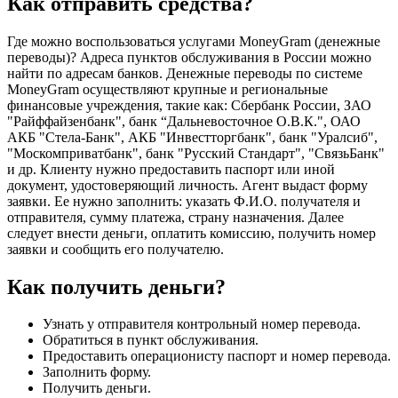
Как отправить средства?
Где можно воспользоваться услугами MoneyGram (денежные
переводы)? Адреса пунктов обслуживания в России можно
найти по адресам банков. Денежные переводы по системе
MoneyGram осуществляют крупные и региональные
финансовые учреждения, такие как: Сбербанк России, ЗАО
"Райффайзенбанк", банк “Дальневосточное О.В.К.", ОАО
АКБ "Стела-Банк", АКБ "Инвестторгбанк", банк "Уралсиб",
"Москомприватбанк", банк "Русский Стандарт", "СвязьБанк"
и др. Клиенту нужно предоставить паспорт или иной
документ, удостоверяющий личность. Агент выдаст форму
заявки. Ее нужно заполнить: указать Ф.И.О. получателя и
отправителя, сумму платежа, страну назначения. Далее
следует внести деньги, оплатить комиссию, получить номер
заявки и сообщить его получателю.
Как получить деньги?
Узнать у отправителя контрольный номер перевода.
Обратиться в пункт обслуживания.
Предоставить операционисту паспорт и номер перевода.
Заполнить форму.
Получить деньги.