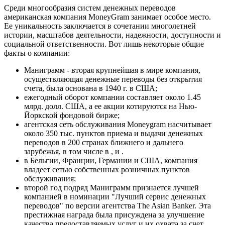
Среди многообразия систем денежных переводов
американская компания MoneyGram занимает особое место.
Ее уникальность заключается в сочетании многолетней
истории, масштабов деятельности, надежности, доступности и
социальной ответственности. Вот лишь некоторые общие
факты о компании:
Маниграмм - вторая крупнейшая в мире компания,
осуществляющая денежные переводы без открытия
счета, была основана в 1940 г. в США;
ежегодный оборот компании составляет около 1.45
млрд. долл. США, а ее акции котируются на Нью-
Йоркской фондовой бирже;
агентская сеть обслуживания Moneygram насчитывает
около 350 тыс. пунктов приема и выдачи денежных
переводов в 200 странах ближнего и дальнего
зарубежья, в том числе в , и .
в Бельгии, Франции, Германии и США, компания
владеет сетью собственных розничных пунктов
обслуживания;
второй год подряд Маниграмм признается лучшей
компанией в номинации "Лучший сервис денежных
переводов" по версии агентства The Asian Banker. Эта
престижная награда была присуждена за улучшение
качества предоставляемых услуг и их охвата за счет