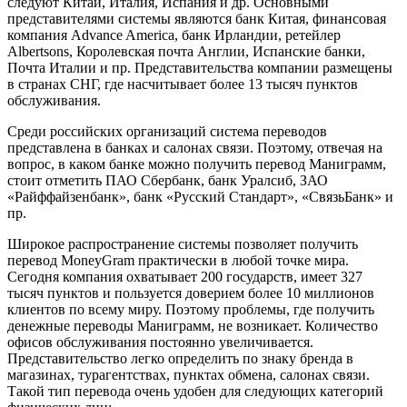
следуют Китай, Италия, Испания и др. Основными
представителями системы являются банк Китая, финансовая
компания Advance America, банк Ирландии, ретейлер
Albertsons, Королевская почта Англии, Испанские банки,
Почта Италии и пр. Представительства компании размещены
в странах СНГ, где насчитывает более 13 тысяч пунктов
обслуживания.
Среди российских организаций система переводов
представлена в банках и салонах связи. Поэтому, отвечая на
вопрос, в каком банке можно получить перевод Маниграмм,
стоит отметить ПАО Сбербанк, банк Уралсиб, ЗАО
«Райффайзенбанк», банк «Русский Стандарт», «СвязьБанк» и
пр.
Широкое распространение системы позволяет получить
перевод MoneyGram практически в любой точке мира.
Сегодня компания охватывает 200 государств, имеет 327
тысяч пунктов и пользуется доверием более 10 миллионов
клиентов по всему миру. Поэтому проблемы, где получить
денежные переводы Маниграмм, не возникает. Количество
офисов обслуживания постоянно увеличивается.
Представительство легко определить по знаку бренда в
магазинах, турагентствах, пунктах обмена, салонах связи.
Такой тип перевода очень удобен для следующих категорий