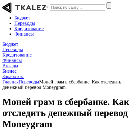
×
Бюджет
Переводы
Кредитование
Финансы
Бюджет
Переводы
Кредитование
Финансы
Вклады
Бизнес
Заработок
Главная
Переводы
Моней грам в сбербанке. Как отследить
денежный перевод Moneygram
Моней грам в сбербанке. Как
отследить денежный перевод
Moneygram