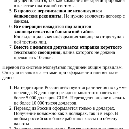
осуществляются, так как компания не зарегистрирована
в качестве платежной системы.
В процессе перечисления не используются
банковские реквизиты.
Не нужно заключать договор с
банком.
Все операции находятся под защитой
законодательства о банковской тайне.
Конфиденциальная информация защищена от доступа к
ней третьих лиц.
Вместе с деньгами допускается отправка короткого
текстового сообщения,
длина которого не должна
превышать 10 слов.
Перевод по системе MoneyGram подчинен общим правилам.
Они учитываются агентами при оформлении или выплате
денег:
На территории России действуют ограничения по сумме
перевода. В день один резидент может отправить не
более 5 000 долларов США. Нерезидент вправе выслать
не более 10 000 тысяч долларов.
Перевод из России оформляется только в долларах.
Получение возможно как в долларах, так и в евро. В
любом российском банке работают кассы по обмену
валюты.
За услугу взимается плата. Размер комиссии за перевод