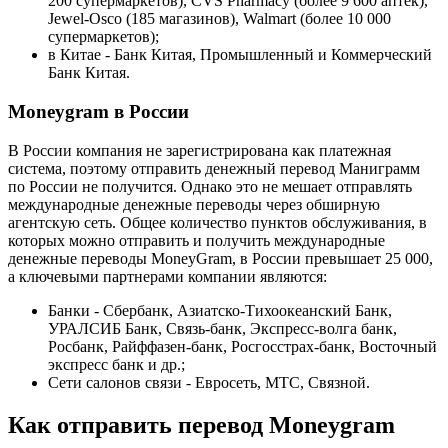
200 супермаркетов), CVS Pharmacy (более 9 600 аптек),
Jewel-Osco (185 магазинов), Walmart (более 10 000
супермаркетов);
в Китае - Банк Китая, Промышленный и Коммерческий
Банк Китая.
Moneygram в России
В России компания не зарегистрирована как платежная
система, поэтому отправить денежный перевод Маниграмм
по России не получится. Однако это не мешает отправлять
международные денежные переводы через обширную
агентскую сеть. Общее количество пунктов обслуживания, в
которых можно отправить и получить международные
денежные переводы MoneyGram, в России превышает 25 000,
а ключевыми партнерами компании являются:
Банки - Сбербанк, Азиатско-Тихоокеанский Банк,
УРАЛСИБ Банк, Связь-банк, Экспресс-волга банк,
Росбанк, Райффазен-банк, Росгосстрах-банк, Восточный
экспресс банк и др.;
Сети салонов связи - Евросеть, МТС, Связной.
Как отправить перевод Moneygram