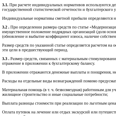
3.1.
При расчете индивидуальных нормативов используются де
государственной статистической отчетности и бухгалтерского у
Индивидуальные нормативы сметной прибыли определяются на 
3.2
.
При определении размера средств по статье «Модернизаци
имущественное положение подрядных организаций (доля основн
(обновление и выбытие коэффициент износа, наличие собственн
Размер средств по указанной статье определяется расчетом на
эти цели в предшествующий период.
3.3
.
Размер средств, связанных с материальным стимулирован
отражение в приложении к бухгалтерскому балансу.
В приложении отражаются денежные выплаты и поощрения, не с
Расходы на отдельные виды вознаграждений помимо предусмат
Материальная помощь (в т. ч. безвозмездная) работникам для 
жилищное строительство и иные социальные потребности;
Выплата разницы стоимости при реализации по льготным ценам
Оплата путевок на лечение или отдых экскурсий или путешест