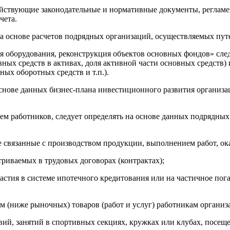
йствующие законодательные и нормативные документы, реглам
чета.
основе расчетов подрядных организаций, осуществляемых путем
я оборудования, реконструкция объектов основных фондов» сле
ых средств в активах, доля активной части основных средств)
ых оборотных средств и т.п.).
 основе данных бизнес-плана инвестиционного развития организа
ием работников, следует определять на основе данных подрядн
вязанные с производством продукции, выполнением работ, оказа
риваемых в трудовых договорах (контрактах);
участия в системе ипотечного кредитования или на частичное по
 (ниже рыночных) товаров (работ и услуг) работникам организ
вий, занятий в спортивных секциях, кружках или клубах, посе