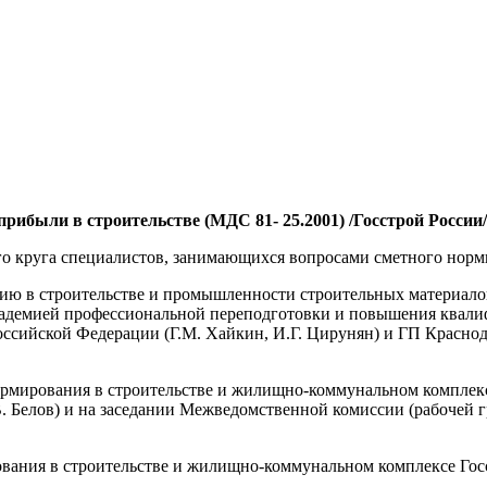
ибыли в строительстве (МДС 81- 25.2001) /Госстрой России/ 
о круга специалистов, занимающихся вопросами сметного норми
 строительстве и промышленности строительных материалов Г
академией профессиональной переподготовки и повышения квал
сийской Федерации (Г.М. Хайкин, И.Г. Цирунян) и ГП Краснод
рования в строительстве и жилищно-коммунальном комплексе 
В. Белов) и на заседании Межведомственной комиссии (рабочей 
ния в строительстве и жилищно-коммунальном комплексе Госс