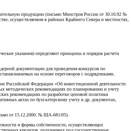
тельную продукцию (письмо Минстроя России от 30.10.92 №
тве, осуществляемом в районах Крайнего Севера и местностях,
ческие указания) определяют принципы и порядок расчета
ндерной документации для проведения конкурсов по
устанавливаемых на основе переговоров с подрядчиками.
оне Российской Федерации «Об инвестиционной деятельности
ых методических рекомендациях по планированию и учету
еских рекомендациях по разработке ценовой политики
тивных актах по бухгалтерскому учету и др. документах,
ьмо от 15.12.2000. № ША-681/05).
длежности и формы собственности, осуществляющих
рственных кредитов, получаемых под государственные