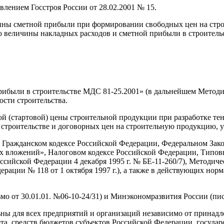
нием Госстроя России от 28.02.2001 № 15.
ы сметной прибыли при формировании свободных цен на строи
ю величины накладных расходов и сметной прибыли в строительс
ибыли в строительстве МДС 81-25.2001» (в дальнейшем Методи
сти строительства.
й (стартовой) цены строительной продукции при разработке те
 строительстве и договорных цен на строительную продукцию, 
 Гражданском кодексе Российской Федерации, Федеральном Зак
х вложений», Налоговом кодексе Российской Федерации, Типов
сийской Федерации 4 декабря 1995 г. № БЕ-11-260/7), Методич
ации № 118 от 1 октября 1997 г.), а также в действующих норма
о от 30.01.01. №06-10-24/31) и Минэкономразвития России (пис
ьны для всех предприятий и организаций независимо от прина
ета, средств бюджетов субъектов Российской Федерации, госуда