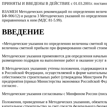
ПРИНЯТЫ И ВВЕДЕНЫ В ДЕЙСТВИЕ с 01.03.2001г. постановле
ВЗАМЕН Методических рекомендаций по определению величин
БФ-906/12) и раздела 3 Методических указаний по определени
приравненных к ним (МДС 81-5.99).
ВВЕДЕНИЕ
«Методические указания по определению величины сметной пр
величины сметной прибыли при формировании сметной стоимо
Методические указания применяются для определения начально
размещению подрядов на выполнение работ и оказание услуг в
В Методических указаниях учтены положения, содержащиеся в
в Российской Федерации, осуществляемой в форме капитальны
себестоимости строительных работ (утверждены Минстроем Рос
предприятия (приказ Министерства экономики Российской Федер
согласно .
Методические указания согласованы с Минфином России (письм
Положения, приведенные в Методических указаниях, обязател
капитальное строительство за счет средств федерального бюдж