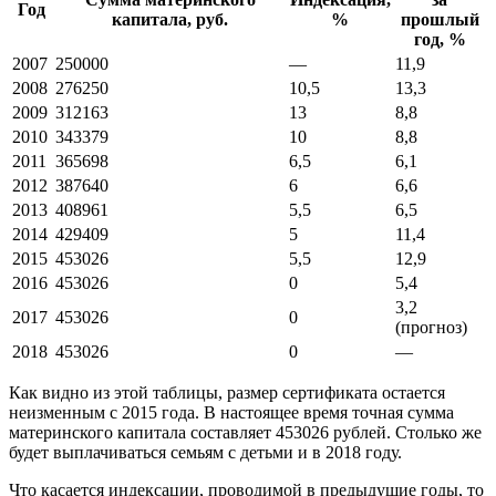
Год
капитала, руб.
%
прошлый
год, %
2007
250000
—
11,9
2008
276250
10,5
13,3
2009
312163
13
8,8
2010
343379
10
8,8
2011
365698
6,5
6,1
2012
387640
6
6,6
2013
408961
5,5
6,5
2014
429409
5
11,4
2015
453026
5,5
12,9
2016
453026
0
5,4
3,2
2017
453026
0
(прогноз)
2018
453026
0
—
Как видно из этой таблицы, размер сертификата остается
неизменным с 2015 года. В настоящее время точная сумма
материнского капитала составляет 453026 рублей. Столько же
будет выплачиваться семьям с детьми и в 2018 году.
Что касается индексации, проводимой в предыдущие годы, то