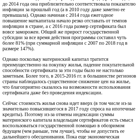
до 2014 года она приблизительно соответствовала показателю
инфляции за прошлый год (а в 2010 году даже заметно ее
превышала). Однако начиная с 2014 года ежегодное
повышение маткапитала начало резко отставать от темпов
инфляции в стране, а с 2016 года размер сертификата был
вовсе заморожен. Общий же прирост государственной
субсидии за все время действия программы составил чуть
более 81% (при суммарной инфляции с 2007 по 2018 год в
размере 147%).
Однако поскольку материнский капитал тратится
преимущественно на покупку жилья, падение покупательной
способности сертификата за эти годы было не настолько
заметным. Более того, в 2015-2016 гг. в большинстве регионов
страны наблюдалось существенное снижение цен на жилье,
что благоприятно сказалось на возможности использования
сертификата даже без проведения индексации.
Сейчас стоимость жилья снова идет вверх (в том числе из-за
значительно повысившегося в 2017 году спроса на ипотечные
кредиты). Поэтому из-за отмены индексации суммы
материнского капитала владельцам сертификатов есть смысл
воспользоваться государственной помощью в обозримом
будущем (чем раньше, тем лучше), чтобы не допустить ее
дальнейшего обесценивания. Пока еще экономическая