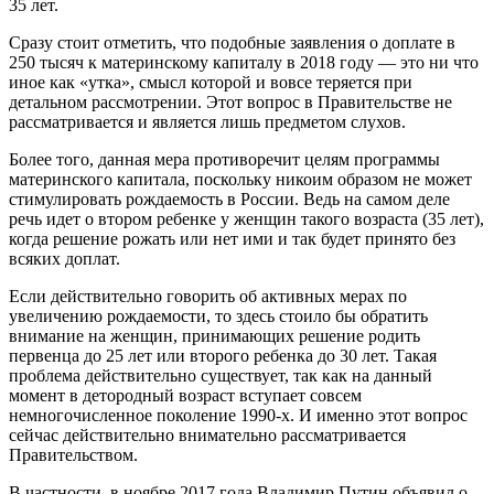
35 лет.
Сразу стоит отметить, что подобные заявления о доплате в
250 тысяч к материнскому капиталу в 2018 году — это ни что
иное как «утка», смысл которой и вовсе теряется при
детальном рассмотрении. Этот вопрос в Правительстве не
рассматривается и является лишь предметом слухов.
Более того, данная мера противоречит целям программы
материнского капитала, поскольку никоим образом не может
стимулировать рождаемость в России. Ведь на самом деле
речь идет о втором ребенке у женщин такого возраста (35 лет),
когда решение рожать или нет ими и так будет принято без
всяких доплат.
Если действительно говорить об активных мерах по
увеличению рождаемости, то здесь стоило бы обратить
внимание на женщин, принимающих решение родить
первенца до 25 лет или второго ребенка до 30 лет. Такая
проблема действительно существует, так как на данный
момент в детородный возраст вступает совсем
немногочисленное поколение 1990-х. И именно этот вопрос
сейчас действительно внимательно рассматривается
Правительством.
В частности, в ноябре 2017 года Владимир Путин объявил о