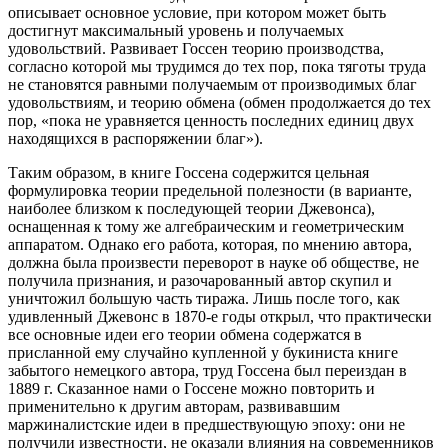
описывает основное условие, при котором может быть
достигнут максимальный уровень и получаемых
удовольствий. Развивает Госсен теорию производства,
согласно которой мы трудимся до тех пор, пока тяготы труда
не становятся равными получаемым от производимых благ
удовольствиям, и теорию обмена (обмен продолжается до тех
пор, «пока не уравняется ценность последних единиц двух
находящихся в распоряжении благ»).
Таким образом, в книге Госсена содержится цельная
формулировка теории предельной полезности (в варианте,
наиболее близком к последующей теории Джевонса),
оснащенная к тому же алгебраическим и геометрическим
аппаратом. Однако его работа, которая, по мнению автора,
должна была произвести переворот в науке об обществе, не
получила признания, и разочарованный автор скупил и
уничтожил большую часть тиража. Лишь после того, как
удивленный Джевонс в 1870-е годы открыл, что практически
все основные идеи его теории обмена содержатся в
присланной ему случайно купленной у букиниста книге
забытого немецкого автора, труд Госсена был переиздан в
1889 г. Сказанное нами о Госсене можно повторить и
применительно к другим авторам, развивавшим
маржиналистские идеи в предшествующую эпоху: они не
получили известности, не оказали влияния на современников