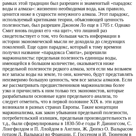
рамках этой традиции был разрешен и знаменитый «парадокс
воды и алмаза»: жизненно необходимая вода, как правило,
ценится ниже в сущности ненужного алмаза. Этот парадокс,
используемый критиками теории, объясняющей ценность
полезностью, был разрешен Джоном Ло еще в 1705 г. Однако
Смит вновь поднял его «на щит», что лишний раз
свидетельствует о том, что большая часть информации в
истории экономической мысли не доходила до следующих
поколений. Еще один парадокс, который к тому времени
получил название «парадокса Смита», разрешили
маржиналисты: предельная полезность единицы воды,
имеющейся в большом количестве, оказывается ниже
предельной полезности редкого алмаза, хотя если мы возьмем
все запасы воды на земле, то они, конечно, будут представлять
неизмеримо большую ценность, чем все запасы алмазов. Если
же рассматривать предшественников маржинализма более
узко и причислять к ним только тех экономистов, которые
разрабатывали основные идеи предельного анализа, то
следует отметить, что в первой половине XIX в. эти идеи
возникали в разных странах Европы. Такие концепции
маржинализма, как закон убывания предельной полезности,
потребительский излишек, предельная производительность и
т.д., были сформулированы в 1830-50-е годы Р. Данингсом, С.
Лонгфилдом и П. Ллойдом в Англии, Ж. Дюпкз О. Вальрасом
(отцом Л. Вальраса) во Франции, Г. Госсеном и И. Тюненом в