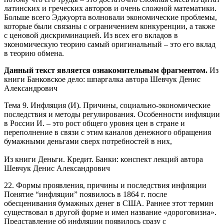
латинских и греческих авторов и очень сложной математики.
Больше всего Эджуорта волновали экономические проблемы,
которые были связаны с ограничением конкуренции, а также
с ценовой дискриминацией. Из всех его вкладов в
экономическую теорию самый оригинальный – это его вклад
в теорию обмена.
Данный текст является ознакомительным фрагментом.
Из
книги Банковское дело: шпаргалка
автора
Шевчук Денис
Александрович
Тема 9. Инфляция (И). Причины, социально-экономические
последствия и методы регулирования. Особенности инфляции
в России И. – это рост общего уровня цен в стране и
переполнение в связи с этим каналов денежного обращения
бумажными деньгами сверх потребностей в них,
Из книги Деньги. Кредит. Банки: конспект лекций
автора
Шевчук Денис Александрович
22. Формы проявления, причины и последствия инфляции
Понятие “инфляции” появилось в 1864 г. после
обесценивания бумажных денег в США. Раннее этот термин
существовал в другой форме и имел название «дороговизна».
Представление об инфляции появилось сразу с