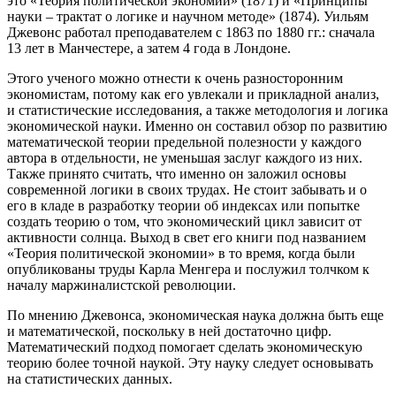
это «Теория политической экономии» (1871) и «Принципы
науки – трактат о логике и научном методе» (1874). Уильям
Джевонс работал преподавателем с 1863 по 1880 гг.: сначала
13 лет в Манчестере, а затем 4 года в Лондоне.
Этого ученого можно отнести к очень разносторонним
экономистам, потому как его увлекали и прикладной анализ,
и статистические исследования, а также методология и логика
экономической науки. Именно он составил обзор по развитию
математической теории предельной полезности у каждого
автора в отдельности, не уменьшая заслуг каждого из них.
Также принято считать, что именно он заложил основы
современной логики в своих трудах. Не стоит забывать и о
его в кладе в разработку теории об индексах или попытке
создать теорию о том, что экономический цикл зависит от
активности солнца. Выход в свет его книги под названием
«Теория политической экономии» в то время, когда были
опубликованы труды Карла Менгера и послужил толчком к
началу маржиналистской революции.
По мнению Джевонса, экономическая наука должна быть еще
и математической, поскольку в ней достаточно цифр.
Математический подход помогает сделать экономическую
теорию более точной наукой. Эту науку следует основывать
на статистических данных.