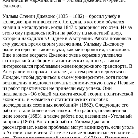
Английские маржиналисты – Уильям Джевонс и Френсис
Эджуорт.
Уильям Стенли Джевонс (1835 – 1882) – бросил учебу в
колледже при университете Лондона, в котором обучался
химии и металлургии, когда 1847 г. разорился его отец. Из-за
этого ему пришлось пойти на работу на монетный двор,
который находился в Сиднее в Австралии. Работа позволяла
ему уделять время своим увлечениям. Уильяму Джевонсу
были интересны такие науки, как метеорология, экономика.
Еще в юном возрасте Джевонс очень серьезно увлекался
фотографией и сбором статистических данных, а также
интересовался проблемами железнодорожного транспорта. В
Австралии он прожил пять лет, а затем решил вернуться в
Лондон, чтобы доучиться в своем университете, хотя после
возращения предпочел изучать экономическую науку. Первые
из работ практически не принесли ему успеха. Они
назывались «Об общей математической теории политической
экономии» и «Заметка о статистических способах
исследования сезонных колебаний» (1862). Следующие его
работы стали более известными. Это работа, посвященная
цене золота (1683), а также работа под названием «Угольный
вопрос» (1865). Во второй работе Уильям Джевонс
рассматривает, какие проблемы могут возникнуть, если уголь
в Англии закончится. И все же самые знаменитые его книги –