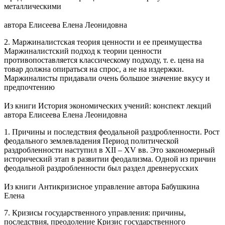
металлическими
автора
Елисеева Елена Леонидовна
2. Маржиналистская теория ценности и ее преимущества
Маржиналистский подход к теории ценности
противопоставляется классическому подходу, т. е. цена на
товар должна опираться на спрос, а не на издержки.
Маржиналисты придавали очень большое значение вкусу и
предпочтению
Из книги История экономических учений: конспект лекций
автора
Елисеева Елена Леонидовна
1. Причины и последствия феодальной раздробленности. Рост
феодального землевладения Период политической
раздробленности наступил в XII – XV вв. Это закономерный
исторический этап в развитии феодализма. Одной из причин
феодальной раздробленности был раздел древнерусских
Из книги Антикризисное управление
автора
Бабушкина
Елена
7. Кризисы государственного управления: причины,
последствия, преодоление Кризис государственного