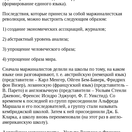
(формирование единого языка).
Последствия, которые принесла за собой маржиналистская
революция, можно выстроить следующим образом:
1) создание экономических ассоциаций, журналов;
2) абстрактный уровень анализа;
3) упрощение человеческого образа;
4) упрощение образа мира.
Сначала маржиналистов делили на школы по тому, на каком
языке они разговаривают, т. е. австрийскую (немецкий язык)
(представители – Карл Менгер, Ойген Бем-Баверк, Фридрих
фон Визер), лозаннскую (французский язык) (представитель –
В. Парето) и англоязычную (представители – Уильям Стенли
Джевонс, Френсис Исидро Эджуорт, Ф. Г. Уикстид). Со
временем к последней из групп присоединили Альфреда
Маршала и его последователей, а группу стали называть
кембриджской школой. Затем к ней присоединили Дж. Б.
Кларка, а школу вновь переименовали (на этот раз в англо-
американскую школу).