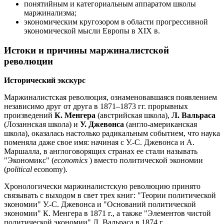
понятийным и категориальным аппаратом школы
маржинализма;
экономическим кругозором в области прогрессивной
экономической мысли Европы в XIX в.
Истоки и причины маржиналистской
революции
Исторический экскурс
Маржиналистская революция, ознаменовавшаяся появлением
независимо друг от друга в 1871–1873 гг. прорывных
произведений
К. Менгера
(австрийская школа),
Л. Вальраса
(Лозаннская школа) и
У. Джевонса
(англо-американская
школа), оказалась настолько радикальным событием, что наука
поменяла даже свое имя: начиная с У.-С. Джевонса и А.
Маршалла, в англоговорящих странах ее стали называть
"Экономикс" (
economics
) вместо политической экономии
(
political
economy).
Хронологически маржиналистскую революцию принято
связывать с выходом в свет трех книг: "Теории политической
экономии" У.-С. Джевонса и "Оснований политической
экономии" К. Менгера в 1871 г., а также "Элементов чистой
политической экономии" Л. Вальраса в 1874 г.