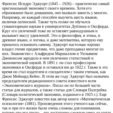
Френсис Исидро Эджуорт (1845 – 1926) – практически самый
оригинальный экономист своего времени. Хотя его
образование было домашним, оно вызвало зависть у многих.
Например, не каждый способен выучить шесть языков,
включая латинский. Также чуть позже он обучался
гуманитарным наукам в университетах Дублина и Оксфорда.
Круг его увлечений тоже не оставляет равнодушным и
вызывает массу удивлений. Это и философия, и этика, и
древние языки, и логика, и даже математика, которую ему
пришлось осваивать самому. Эджуорт настолько хорошо
владел этими предметами, что даже преподавал многие из
них. Знакомство с Альфредом Маршаллом и Уильямом
Джевонсом зародило в нем увлечение статистикой и
экономической наукой. В 1891 г. он стал профессором
экономики в Оксфорде и оставался им до 1922 г. Также в это
время он стал издателем и соиздателем с таким ученым, как
Джон Мейнард Кейнс. В этом же году Эджуорт был назначен
председателем редакционного совета известного всем
«Экономического журнала». Писал он по большей части
статьи для журналов, а также статьи для Словаря Палгрейва
(Словаря политической экономии, изданного в 1925 г.). Еще
Френсис Эджуорт известен как автор книги «Математическая
психология» (1881). Произведения этого ученого как сейчас,
так и при его жизни были очень сложны для понимания,
потому что его труды – это достаточно сложная смесь из цитат