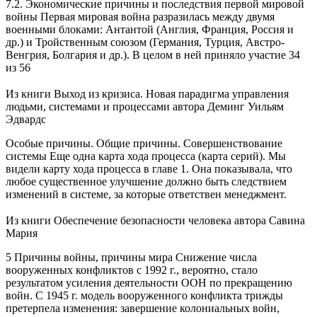
7.2. Экономические причины и последствия первой мировой
войны Первая мировая война разразилась между двумя
военными блоками: Антантой (Англия, Франция, Россия и
др.) и Тройственным союзом (Германия, Турция, Австро-
Венгрия, Болгария и др.). В целом в ней приняло участие 34
из 56
Из книги Выход из кризиса. Новая парадигма управления
людьми, системами и процессами
автора
Деминг Уильям
Эдвардс
Особые причины. Общие причины. Совершенствование
системы Еще одна карта хода процесса (карта серий). Мы
видели карту хода процесса в главе 1. Она показывала, что
любое существенное улучшение должно быть следствием
изменений в системе, за которые ответствен менеджмент.
Из книги Обеспечение безопасности человека
автора Савина
Мария
5 Причины войны, причины мира Снижение числа
вооруженных конфликтов с 1992 г., вероятно, стало
результатом усиления деятельности ООН по прекращению
войн. С 1945 г. модель вооруженного конфликта трижды
претерпела изменения: завершение колониальных войн,