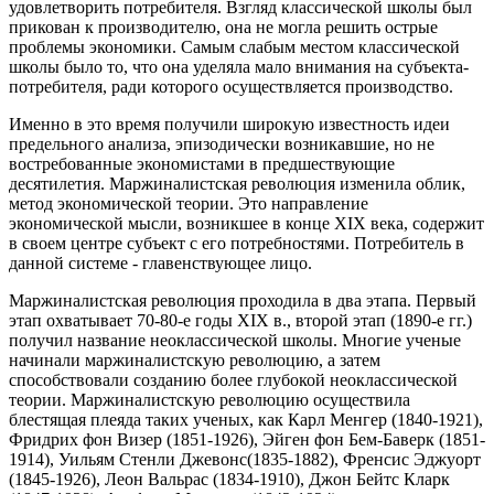
удовлетворить потребителя. Взгляд классической школы был
прикован к производителю, она не могла решить острые
проблемы экономики. Самым слабым местом классической
школы было то, что она уделяла мало внимания на субъекта-
потребителя, ради которого осуществляется производство.
Именно в это время получили широкую известность идеи
предельного анализа, эпизодически возникавшие, но не
востребованные экономистами в предшествующие
десятилетия. Маржиналистская революция изменила облик,
метод экономической теории. Это направление
экономической мысли, возникшее в конце XIX века, содержит
в своем центре субъект с его потребностями. Потребитель в
данной системе - главенствующее лицо.
Маржиналистская революция проходила в два этапа. Первый
этап охватывает 70-80-е годы XIX в., второй этап (1890-е гг.)
получил название неоклассической школы. Многие ученые
начинали маржиналистскую революцию, а затем
способствовали созданию более глубокой неоклассической
теории. Маржиналистскую революцию осуществила
блестящая плеяда таких ученых, как Карл Менгер (1840-1921),
Фридрих фон Визер (1851-1926), Эйген фон Бем-Баверк (1851-
1914), Уильям Стенли Джевонс(1835-1882), Френсис Эджуорт
(1845-1926), Леон Вальрас (1834-1910), Джон Бейтс Кларк