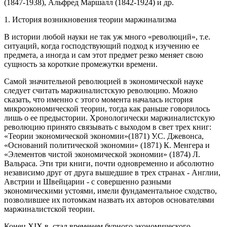
(1847-1938), Альфред Маршалл (1842-1924) и др.
1. История возникновения теории маржинализма
В истории любой науки не так уж много «революций», т.е.
ситуаций, когда господствующий подход к изучению ее
предмета, а иногда и сам этот предмет резко меняет свою
сущность за короткие промежутки времени.
Самой значительной революцией в экономической науке
следует считать маржиналистскую революцию. Можно
сказать, что именно с этого момента началась история
микроэкономической теории, тогда как раньше говорилось
лишь о ее предыстории. Хронологически маржиналистскую
революцию принято связывать с выходом в свет трех книг:
«Теории экономической экономии»(1871) У.С. Джевонса,
«Оснований политической экономии» (1871) К. Менгера и
«Элементов чистой экономической экономии» (1874) Л.
Вальраса. Эти три книги, почти одновременно и абсолютно
независимо друг от друга вышедшие в трех странах - Англии,
Австрии и Швейцарии - с совершенно разными
экономическими устоями, имели фундаментальное сходство,
позволившее их потомкам назвать их авторов основателями
маржиналистской теории.
Конец XIX в. стал временем бурного экономического