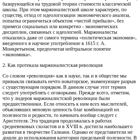
базирующейся на трудовой теории стоимости классической
школы. При этом маржиналистской школе характерен, по
существу, отход от идеологизации экономического анализа,
попытка ограничиться объектом «чистой прибыли», без
примеси социальных или конкретно - экономических
дисциплин, связанных с идеологией. Маржиналисты
отказались даже от самого термина «политическая экономия»,
введенного в научное употребление в 1615 г. А.
Монкретьеном, предпочитая нейтральное понятие
«экономика».
2. Как протекала маржиналистская революция
Со словом «революция» как в науке, так и в обществе мы
привыкли связывать нечто новаторское, знаменующее разрыв
с существующим порядком. В данном случае этот термин
следует употреблять с оговорками. Прежде всего, отметим,
что у лидеров маржиналистской революции были
предшественники. Если относить к ним всех мыслителей,
объяснявших меновую ценность благ комбинацией их
полезности и редкости, то начинать вообще следует с
Аристотеля. Эта традиция продолжалась в работах
средневековых схоластов и в XVIII в. достигла наибольшего
развития в творчестве Галиани. Однако ее представители не
дошли до использования категории предельной полезности. В