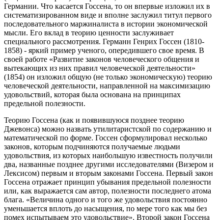
Германии. Что касается Госсена, то он впервые изложил их в
систематизированном виде и вполне заслужил титул первого
последовательного маржиналиста в истории экономической
мысли. Его вклад в теорию ценности заслуживает
специального рассмотрения. Германн Генрих Госсен (1810-
1858) - яркий пример ученого, опередившего свое время. В
своей работе «Развитие законов человеческого общения и
вытекающих из них правил человеческой деятельности»
(1854) он изложил общую (не только экономическую) теорию
человеческой деятельности, направленной на максимизацию
удовольствий, которая была основана на принципах
предельной полезности.
Теорию Госсена (как и появившуюся позднее теорию
Джевонса) можно назвать утилитаристской по содержанию и
математической по форме. Госсен сформулировал несколько
законов, которым подчиняются получаемые людьми
удовольствия, из которых наибольшую известность получили
два, названные позднее другими исследователями (Визером и
Лексисом) первым и вторым законами Госсена. Первый закон
Госсена отражает принцип убывания предельной полезности
или, как выражается сам автор, полезности последнего атома
блага. «Величина одного и того же удовольствия постоянно
уменьшается вплоть до насыщения, по мере того как мы без
помех испытываем это удовольствие». Второй закон Госсена