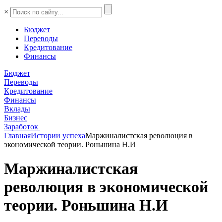
×
Бюджет
Переводы
Кредитование
Финансы
Бюджет
Переводы
Кредитование
Финансы
Вклады
Бизнес
Заработок
Главная
Истории успеха
Маржиналистская революция в
экономической теории. Роньшина Н.И
Маржиналистская
революция в экономической
теории. Роньшина Н.И