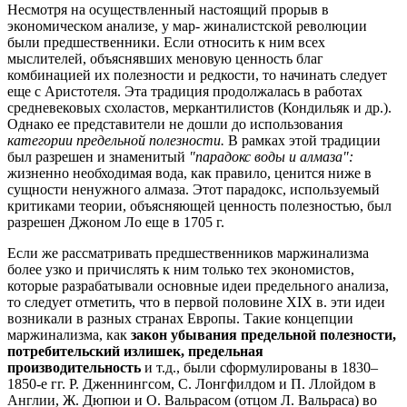
Несмотря на осуществленный настоящий прорыв в
экономическом анализе, у мар- жиналистской революции
были предшественники. Если относить к ним всех
мыслителей, объяснявших меновую ценность благ
комбинацией их полезности и редкости, то начинать следует
еще с Аристотеля. Эта традиция продолжалась в работах
средневековых схоластов, меркантилистов (Кондильяк и др.).
Однако ее представители не дошли до использования
категории предельной полезности.
В рамках этой традиции
был разрешен и знаменитый
"парадокс воды и алмаза":
жизненно необходимая вода, как правило, ценится ниже в
сущности ненужного алмаза. Этот парадокс, используемый
критиками теории, объясняющей ценность полезностью, был
разрешен Джоном Ло еще в 1705 г.
Если же рассматривать предшественников маржинализма
более узко и причислять к ним только тех экономистов,
которые разрабатывали основные идеи предельного анализа,
то следует отметить, что в первой половине XIX в. эти идеи
возникали в разных странах Европы. Такие концепции
маржинализма, как
закон убывания предельной полезности,
потребительский излишек, предельная
производительность
и т.д., были сформулированы в 1830–
1850-е гг. Р. Дженнингсом, С. Лонгфилдом и П. Ллойдом в
Англии, Ж. Дюпюи и О. Вальрасом (отцом Л. Вальраса) во