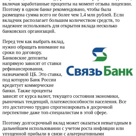
включая заработанные проценты на момент отзыва лицензии.
Поэтому в одном банке рекомендовано, чтобы была
размещена сумма всего не более чем 1,4 млн рублей. Если
вкладчик располагает большим количеством средств, то
надежнее использовать для открытия вклада несколько
банковских организаций.
Перед тем как выбрать вклад,
нужно обращать внимание на
сроки по договору.
Банковские депозиты
напрямую зависят от ставки
рефинансирования,
назначаемой ЦБ. Это ставка,
под которую Банк России
кредитует коммерческие
банки. Также проценты
зависят от курса валют, текущего состояния экономики,
рыночных тенденций, платежеспособности населения. Все
это достаточно трудно спрогнозировать в досрочной
перспективе даже топ-специалистам в этой сфере.
Поэтому долгосрочный вклад может оказаться невыгодным в
дальнейшем использовании с учетом роста инфляции или
упущенной прибыли в связи с альтернативными