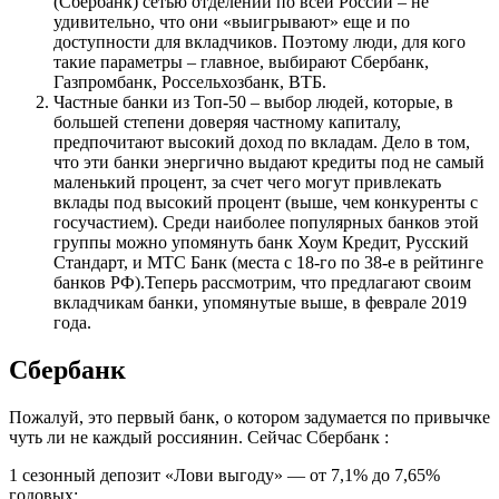
(Сбербанк) сетью отделений по всей России – не
удивительно, что они «выигрывают» еще и по
доступности для вкладчиков. Поэтому люди, для кого
такие параметры – главное, выбирают Сбербанк,
Газпромбанк, Россельхозбанк, ВТБ.
Частные банки из Топ-50 – выбор людей, которые, в
большей степени доверяя частному капиталу,
предпочитают высокий доход по вкладам. Дело в том,
что эти банки энергично выдают кредиты под не самый
маленький процент, за счет чего могут привлекать
вклады под высокий процент (выше, чем конкуренты с
госучастием). Среди наиболее популярных банков этой
группы можно упомянуть банк Хоум Кредит, Русский
Стандарт, и МТС Банк (места с 18-го по 38-е в рейтинге
банков РФ).Теперь рассмотрим, что предлагают своим
вкладчикам банки, упомянутые выше, в феврале 2019
года.
Сбербанк
Пожалуй, это первый банк, о котором задумается по привычке
чуть ли не каждый россиянин. Сейчас Сбербанк :
1 сезонный депозит «Лови выгоду» — от 7,1% до 7,65%
годовых;