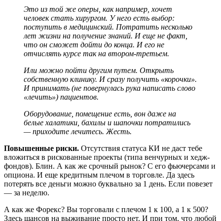
Это из той же оперы, как например, хочет
человек стать хирургом. У него есть выбор:
поступить в медицинский. Потратить несколько
лет жизни на получение знаний. И еще не факт,
что он сможет дойти до конца. И его не
отчислять курсе так на втором-третьем.
Или можно пойти другим путем. Открыть
собственную клинику. И сразу получить «корочки».
И принимать (не повернулась рука написать слово
«лечить») пациентов.
Оборудование, помещение есть, вон даже на
белые халатики, бахилы и шапочки потратились
— приходите лечитесь. Жесть.
Повышенные риски.
Отсутствия статуса КИ не даст тебе
вложиться в рискованные проекты (типа венчурных и хедж-
фондов). Блин. А как же срочный рынок? С его фьючерсами и
опциона. И еще кредитным плечом в торговле. Да здесь
потерять все деньги можно буквально за 1 день. Если повезет
— за неделю.
А как же Форекс? Вы торговали с плечом 1 к 100, а 1 к 500?
Здесь шансов на выживание просто нет. И при том, что любой