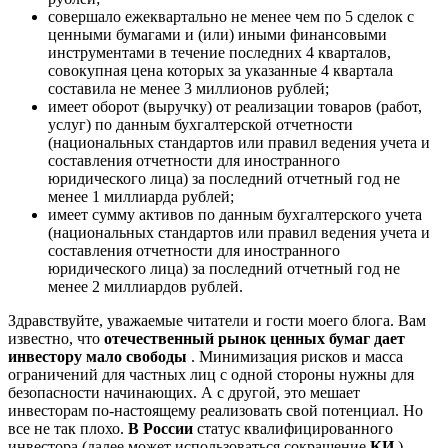
совершало ежеквартально не менее чем по 5 сделок с
ценными бумагами и (или) иными финансовыми
инструментами в течение последних 4 кварталов,
совокупная цена которых за указанные 4 квартала
составила не менее 3 миллионов рублей;
имеет оборот (выручку) от реализации товаров (работ,
услуг) по данным бухгалтерской отчетности
(национальных стандартов или правил ведения учета и
составления отчетности для иностранного
юридического лица) за последний отчетный год не
менее 1 миллиарда рублей;
имеет сумму активов по данным бухгалтерского учета
(национальных стандартов или правил ведения учета и
составления отчетности для иностранного
юридического лица) за последний отчетный год не
менее 2 миллиардов рублей.
Здравствуйте, уважаемые читатели и гости моего блога. Вам
известно, что
отечественный рынок ценных бумаг дает
инвестору мало свободы
. Минимизация рисков и масса
ограничений для частных лиц с одной стороны нужны для
безопасности начинающих. А с другой, это мешает
инвесторам по-настоящему реализовать свой потенциал. Но
все не так плохо.
В России
статус квалифицированного
инвестора (далее может использоваться сокращение
КИ
)