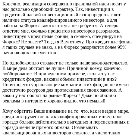
Конечно, реализация совершенно правильной идеи носит у
нас довольно однобокий характер. Так, инвестиции в
кредитный паевой инвестиционный фонд предполагают
наличие статуса квалифицированного инвестора, а для
работы на Форекс такого статуса не требуется. А теперь
ответьте мне, сколько процентов инвесторов разорилось,
инвестируя в кредитные фонды, а сколько, спекулируя на
Форекс? Не знаете? Тогда я Вам отвечу. Про кредитные фонды
я таких случаев не знаю, а на Форекс разоряются более 95%
начинающих спекулянтов.
Но однобокостью страдает не только наше законодательство.
В мире дела обстоят не лучше. Причиной всему, конечно,
лоббирование. В приведенном примере, сколько у нас
кредитных фондов, каковы объемы инвестиций в них?
Понятно, что управляющие компании этих фондов не имеют
достаточно ресурсов для протаскивания своих законов. А
какой у нас оборот на рынке Форекс? Даже по обилию
рекламы в интернете хорошо видно, что немалый.
Хочу обратить Ваше внимание на то, что, как и везде в мире,
среди инструментов для квалифицированных инвесторов
гораздо больше действительно выгодных и перспективных и
гораздо меньше прямого обмана. Обманывать
квалифицированных инвесторов сложнее, а число таких