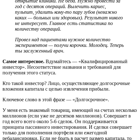
открытие клиники. Не беда. Нужно провести за
год с десяток операций. Вылечить кариес,
пульпит, удалить кому-то пару зубов (неважно
каких — больных или здоровых). Результат никого
не интересует. Главное есть статистика по
количеству операций.
Провел над пациентами нужное количество
экспериментов — получи корочки. Молодец. Теперь
ты заслуженный врач.
Самое интересное.
Вдумайтесь — «Квалифицированный
инвестор». Несоответствие названия и требований для
получения этого статуса.
Кто такой инвестор? Лицо, осуществляющее долгосрочные
вложения капитала с целью извлечения прибыли.
Ключевое слово в этой фразе — «Долгосрочное».
У меня есть знакомый товарищ, имеющий на счетах несколько
миллионов (если уже не десятков миллионов). Совершает в
год всего всего около 5-6 сделок. Он поддерживается
принципа пассивного инвестирования. И сделки совершает
только для пополнения портфеля или ежегодной
ребалансировки. Если не брать в расчет размер капитала, то