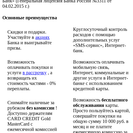
Банк» (Генеральная лицензия Банка России №3311 от
04.02.2015 г.)
Основные преимущества
Круглосуточный контроль
Скидки и подарки.
расходов с помощью
Участвуйте в
акциях
дополнительных услуг
Банка и выигрывайте
«SMS-сервис», Интернет-
призы.
банк.
Возможность
Возможность оплачивать
оплачивать покупки и
мобильную связь,
услуги
в рассрочку
, а
Интернет, коммунальные и
возвращать их
другие услуги в Интернет-
стоимость частями - 0%
банке с использованием
переплаты.
кредитной карты.
Возможность
бесплатного
Снимайте наличные за
обслуживания
карты.
рубежом
без комиссии
!
Просто пользуйтесь картой,
Доступно держателям
совершайте покупки на
CARD CREDIT Gold
общую сумму 10 000 руб. в
MasterCard с
месяц и не платите
ежемесячной комиссией
ежемесячную комиссию за