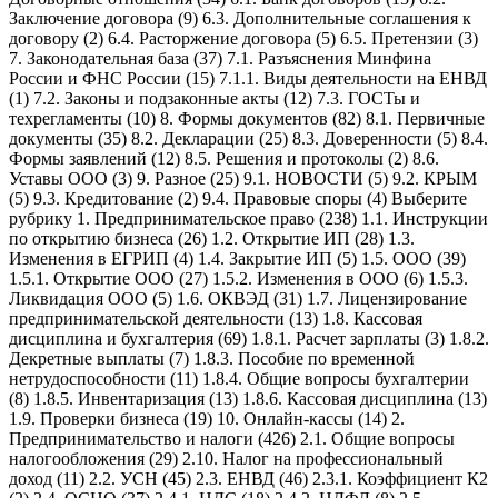
Заключение договора (9) 6.3. Дополнительные соглашения к
договору (2) 6.4. Расторжение договора (5) 6.5. Претензии (3)
7. Законодательная база (37) 7.1. Разъяснения Минфина
России и ФНС России (15) 7.1.1. Виды деятельности на ЕНВД
(1) 7.2. Законы и подзаконные акты (12) 7.3. ГОСТы и
техрегламенты (10) 8. Формы документов (82) 8.1. Первичные
документы (35) 8.2. Декларации (25) 8.3. Доверенности (5) 8.4.
Формы заявлений (12) 8.5. Решения и протоколы (2) 8.6.
Уставы ООО (3) 9. Разное (25) 9.1. НОВОСТИ (5) 9.2. КРЫМ
(5) 9.3. Кредитование (2) 9.4. Правовые споры (4) Выберите
рубрику 1. Предпринимательское право (238) 1.1. Инструкции
по открытию бизнеса (26) 1.2. Открытие ИП (28) 1.3.
Изменения в ЕГРИП (4) 1.4. Закрытие ИП (5) 1.5. ООО (39)
1.5.1. Открытие ООО (27) 1.5.2. Изменения в ООО (6) 1.5.3.
Ликвидация ООО (5) 1.6. ОКВЭД (31) 1.7. Лицензирование
предпринимательской деятельности (13) 1.8. Кассовая
дисциплина и бухгалтерия (69) 1.8.1. Расчет зарплаты (3) 1.8.2.
Декретные выплаты (7) 1.8.3. Пособие по временной
нетрудоспособности (11) 1.8.4. Общие вопросы бухгалтерии
(8) 1.8.5. Инвентаризация (13) 1.8.6. Кассовая дисциплина (13)
1.9. Проверки бизнеса (19) 10. Онлайн-кассы (14) 2.
Предпринимательство и налоги (426) 2.1. Общие вопросы
налогообложения (29) 2.10. Налог на профессиональный
доход (11) 2.2. УСН (45) 2.3. ЕНВД (46) 2.3.1. Коэффициент К2