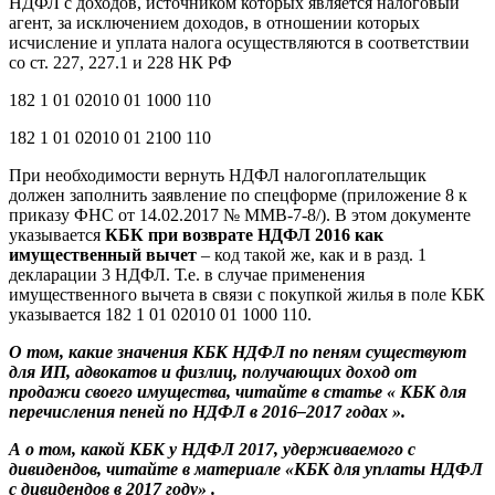
НДФЛ с доходов, источником которых является налоговый
агент, за исключением доходов, в отношении которых
исчисление и уплата налога осуществляются в соответствии
со ст. 227, 227.1 и 228 НК РФ
182 1 01 02010 01 1000 110
182 1 01 02010 01 2100 110
При необходимости вернуть НДФЛ налогоплательщик
должен заполнить заявление по спецформе (приложение 8 к
приказу ФНС от 14.02.2017 № ММВ-7-8/). В этом документе
указывается
КБК при возврате НДФЛ 2016 как
имущественный вычет
– код такой же, как и в разд. 1
декларации 3 НДФЛ. Т.е. в случае применения
имущественного вычета в связи с покупкой жилья в поле КБК
указывается 182 1 01 02010 01 1000 110.
О том, какие значения КБК НДФЛ по пеням существуют
для ИП, адвокатов и физлиц, получающих доход от
продажи своего имущества, читайте в статье «
КБК для
перечисления пеней по НДФЛ в 2016–2017 годах
».
А о том, какой КБК у НДФЛ 2017, удерживаемого с
дивидендов, читайте в материале
«КБК для уплаты НДФЛ
с дивидендов в 2017 году»
.