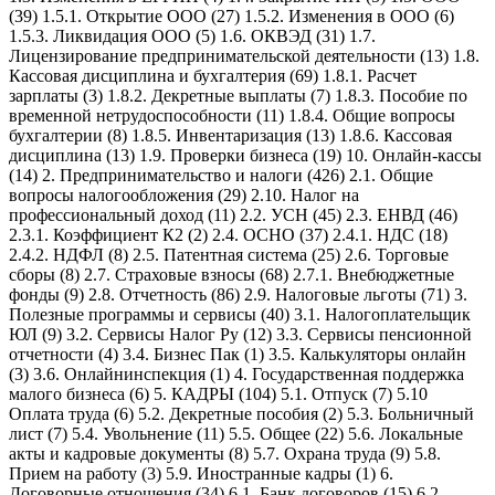
(39) 1.5.1. Открытие ООО (27) 1.5.2. Изменения в ООО (6)
1.5.3. Ликвидация ООО (5) 1.6. ОКВЭД (31) 1.7.
Лицензирование предпринимательской деятельности (13) 1.8.
Кассовая дисциплина и бухгалтерия (69) 1.8.1. Расчет
зарплаты (3) 1.8.2. Декретные выплаты (7) 1.8.3. Пособие по
временной нетрудоспособности (11) 1.8.4. Общие вопросы
бухгалтерии (8) 1.8.5. Инвентаризация (13) 1.8.6. Кассовая
дисциплина (13) 1.9. Проверки бизнеса (19) 10. Онлайн-кассы
(14) 2. Предпринимательство и налоги (426) 2.1. Общие
вопросы налогообложения (29) 2.10. Налог на
профессиональный доход (11) 2.2. УСН (45) 2.3. ЕНВД (46)
2.3.1. Коэффициент К2 (2) 2.4. ОСНО (37) 2.4.1. НДС (18)
2.4.2. НДФЛ (8) 2.5. Патентная система (25) 2.6. Торговые
сборы (8) 2.7. Страховые взносы (68) 2.7.1. Внебюджетные
фонды (9) 2.8. Отчетность (86) 2.9. Налоговые льготы (71) 3.
Полезные программы и сервисы (40) 3.1. Налогоплательщик
ЮЛ (9) 3.2. Сервисы Налог Ру (12) 3.3. Сервисы пенсионной
отчетности (4) 3.4. Бизнес Пак (1) 3.5. Калькуляторы онлайн
(3) 3.6. Онлайнинспекция (1) 4. Государственная поддержка
малого бизнеса (6) 5. КАДРЫ (104) 5.1. Отпуск (7) 5.10
Оплата труда (6) 5.2. Декретные пособия (2) 5.3. Больничный
лист (7) 5.4. Увольнение (11) 5.5. Общее (22) 5.6. Локальные
акты и кадровые документы (8) 5.7. Охрана труда (9) 5.8.
Прием на работу (3) 5.9. Иностранные кадры (1) 6.
Договорные отношения (34) 6.1. Банк договоров (15) 6.2.