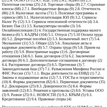
(2) 2.4. ОСНО (37) 2.4.1. НДС (18) 2.4.2. НДФЛ (8) 2.5.
Патентная система (25) 2.6. Торговые сборы (8) 2.7. Страховые
взносы (68) 2.7.1. Внебюджетные фонды (9) 2.8. Отчетность
(86) 2.9. Налоговые льготы (71) 3. Полезные программы и
сервисы (40) 3.1. Налогоплательщик ЮЛ (9) 3.2. Сервисы
Налог Ру (12) 3.3. Сервисы пенсионной отчетности (4) 3.4.
Бизнес Пак (1) 3.5. Калькуляторы онлайн (3) 3.6.
Онлайнинспекция (1) 4. Государственная поддержка малого
бизнеса (6) 5. КАДРЫ (104) 5.1. Отпуск (7) 5.10 Оплата труда
(6) 5.2. Декретные пособия (2) 5.3. Больничный лист (7) 5.4.
Увольнение (11) 5.5. Общее (22) 5.6. Локальные акты и
кадровые документы (8) 5.7. Охрана труда (9) 5.8. Прием на
работу (3) 5.9. Иностранные кадры (1) 6. Договорные
отношения (34) 6.1. Банк договоров (15) 6.2. Заключение
договора (9) 6.3. Дополнительные соглашения к договору (2)
6.4. Расторжение договора (5) 6.5. Претензии (3) 7.
Законодательная база (37) 7.1. Разъяснения Минфина России и
ФНС России (15) 7.1.1. Виды деятельности на ЕНВД (1) 7.2.
Законы и подзаконные акты (12) 7.3. ГОСТы и техрегламенты
(10) 8. Формы документов (82) 8.1. Первичные документы (35)
8.2. Декларации (25) 8.3. Доверенности (5) 8.4. Формы
заявлений (12) 8.5. Решения и протоколы (2) 8.6. Уставы ООО
(3) 9. Разное (25) 9.1. НОВОСТИ (5) 9.2. КРЫМ (5) 9.3.
Кредитование (2) 9.4. Правовые споры (4)