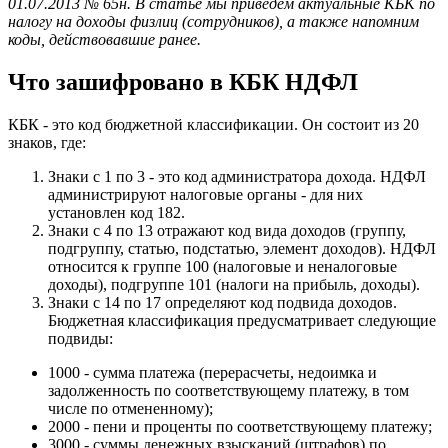
01.07.2013 № 65н. В статье мы приведем актуальные КБК по
налогу на доходы физлиц (сотрудников), а также напомним
коды, действовавшие ранее.
Что зашифровано в КБК НДФЛ
КБК - это код бюджетной классификации. Он состоит из 20
знаков, где:
Знаки с 1 по 3 - это код администратора дохода. НДФЛ
администрируют налоговые органы - для них
установлен код 182.
Знаки с 4 по 13 отражают код вида доходов (группу,
подгруппу, статью, подстатью, элемент доходов). НДФЛ
относится к группе 100 (налоговые и неналоговые
доходы), подгруппе 101 (налоги на прибыль, доходы).
Знаки с 14 по 17 определяют код подвида доходов.
Бюджетная классификация предусматривает следующие
подвиды:
1000 - сумма платежа (перерасчеты, недоимка и
задолженность по соответствующему платежу, в том
числе по отмененному);
2000 - пени и проценты по соответствующему платежу;
3000 - суммы денежных взысканий (штрафов) по