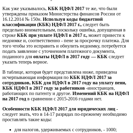
Как уже указывалось,
КБК НДФЛ 2017
те же, что были
утверждены приказом Министерства финансов России от
16.12.2014 № 150н.
Используя коды бюджетной
классификации (КБК) НДФЛ 2017 г.,
следует быть
предельно внимательным, поскольку ошибка, допущенная в
строке
КБК при уплате НДФЛ в 2017 г.,
может привести к
недоимке и, соответственно - пене за просрочку платежа. Для
того чтобы это исправить и обнулить недоимку, потребуется
подать заявление с уточнением платежного документа,
поданного для
оплаты НДФЛ в 2017 году — КБК
следует
указать теперь верное.
В таблице, которая будет представлена ниже, приведена
исчерпывающая информация по
КБК НДФЛ 2017 за
сотрудников, КБК для НДФЛ в 2017 году на уплату пени,
КБК НДФЛ в 2017 году за работников
-иностранцев,
работающих по патенту и другое.
Изменений КБК на НДФЛ
на 2017 год
в сравнении с 2015-2016 годами нет.
Особенности КБК НДФЛ 2017 для юридических лиц -
следует знать, что в 14-17 разрядах по-прежнему необходимо
проставлять такие коды:
для налогов, удерживаемых с сотрудников, - 1000;