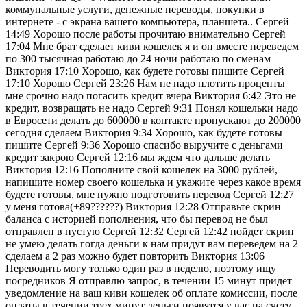
коммунальные услуги, денежные переводы, покупки в
интернете - с экрана вашего компьютера, планшета.. Сергей
14:49 Хорошо после работы прочитаю внимательно Сергей
17:04 Мне брат сделает киви кошелек я и он вместе переведем
по 300 тысячная работаю до 24 ночи работаю по сменам
Виктория 17:10 Хорошо, как будете готовы пишите Сергей
17:10 Хорошо Сергей 23:26 Нам не надо плотить проценты
мне срочно надо погасить кредит вчера Виктория 6:42 Это не
кредит, возвращать не надо Сергей 9:31 Понял кошельки надо
в Евросети делать до 600000 в контакте пропускают до 200000
сегодня сделаем Виктория 9:34 Хорошо, как будете готовы
пишите Сергей 9:36 Хорошо спасибо выручите с деньгами
кредит закрою Сергей 12:16 мы ждем что дальше делать
Виктория 12:16 Пополните свой кошелек на 3000 рублей,
напишите номер своего кошелька и укажите через какое время
будете готовы, мне нужно подготовить перевод Сергей 12:27
у меня готова(+89??????) Виктория 12:28 Отправьте скрин
баланса с историей пополнения, что бы перевод не был
отправлен в пустую Сергей 12:32 Сергей 12:42 пойдет скрин
не умею делать гогда деньги к нам придут вам переведем на 2
сделаем а 2 раз можно будет повторить Виктория 13:06
Переводить могу только один раз в неделю, поэтому ищу
посредников Я отправлю запрос, в течении 15 минут придет
уведомление на ваш киви кошелек об оплате комиссии, после
оплаты в течении трех минут деньги появятся у вас на счету