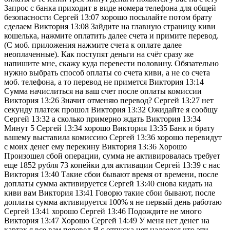
Запрос с банка приходит в виде номера телефона для общей
безопасности Сергей 13:07 хорошо посылайте потом брату
сделаем Виктория 13:08 Зайдите на главную страницу киви
кошелька, нажмите оплатить далее счета и примите перевод.
(С моб. приложения нажмите счета к оплате далее
неоплаченные). Как поступят деньги на счёт сразу же
напишите мне, скажу куда перевести половину. Обязательно
нужно выбрать способ оплаты со счета киви, а не со счета
моб. телефона, а то перевод не примется Виктория 13:14
Сумма начислиться на ваш счет после оплаты комиссии
Виктория 13:26 Значит отменяю перевод? Сергей 13:27 нет
секунду платеж прошол Виктория 13:32 Ожидайте я сообщу
Сергей 13:32 а сколько примерно ждать Виктория 13:34
Минут 5 Сергей 13:34 хорошо Виктория 13:35 Банк и брату
вашему выставила комиссию Сергей 13:36 хорошо перевидут
с моих денег ему перекину Виктория 13:36 Хорошо
Произошел сбой операции, сумма не активировалась требует
еще 1852 рубля 73 копейки для активации Сергей 13:39 с нас
Виктория 13:40 Такие сбои бывают время от времени, после
доплаты сумма активируется Сергей 13:40 снова кидать на
киви вам Виктория 13:41 Говорю такие сбои бывают, после
доплаты сумма активируется 100% я не первый день работаю
Сергей 13:41 хорошо Сергей 13:46 Подождите не много
Виктория 13:47 Хорошо Сергей 14:49 У меня нет денег на
картах я все вам перевел Я с отпуска нет надеелся что эти