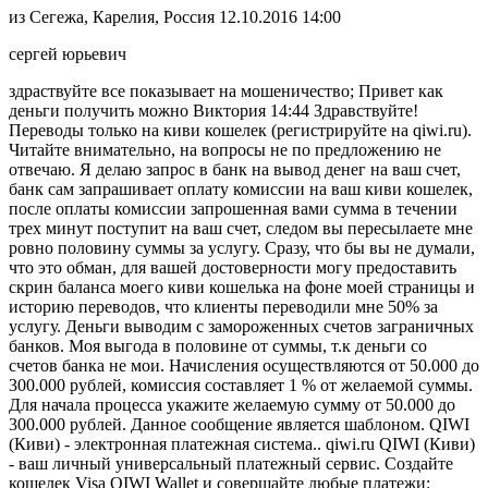
из Сегежа, Карелия, Россия
12.10.2016 14:00
сергей юрьевич
здраствуйте все показывает на мошеничество; Привет как
деньги получить можно Виктория 14:44 Здравствуйте!
Переводы только на киви кошелек (регистрируйте на qiwi.ru).
Читайте внимательно, на вопросы не по предложению не
отвечаю. Я делаю запрос в банк на вывод денег на ваш счет,
банк сам запрашивает оплату комиссии на ваш киви кошелек,
после оплаты комиссии запрошенная вами сумма в течении
трех минут поступит на ваш счет, следом вы пересылаете мне
ровно половину суммы за услугу. Сразу, что бы вы не думали,
что это обман, для вашей достоверности могу предоставить
скрин баланса моего киви кошелька на фоне моей страницы и
историю переводов, что клиенты переводили мне 50% за
услугу. Деньги выводим с замороженных счетов заграничных
банков. Моя выгода в половине от суммы, т.к деньги со
счетов банка не мои. Начисления осуществляются от 50.000 до
300.000 рублей, комиссия составляет 1 % от желаемой суммы.
Для начала процесса укажите желаемую сумму от 50.000 до
300.000 рублей. Данное сообщение является шаблоном. QIWI
(Киви) - электронная платежная система.. qiwi.ru QIWI (Киви)
- ваш личный универсальный платежный сервис. Создайте
кошелек Visa QIWI Wallet и совершайте любые платежи: