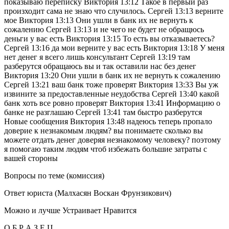
показываю переписку Виктория 13:12 Такое в первый раз
произходит сама не знаю что случилось. Сергей 13:13 верните
мое Виктория 13:13 Они ушли в банк их не вернуть к
сожалению Сергей 13:13 и не чего не будет не обращюсь
деньги у вас есть Виктория 13:15 То есть вы отказываетесь?
Сергей 13:16 да мои верните у вас есть Виктория 13:18 У меня
нет денег я всего лишь консультант Сергей 13:19 там
разберутся обращаюсь вы и так оставили нас без денег
Виктория 13:20 Они ушли в банк их не вернуть к сожалению
Сергей 13:21 ваш банк тоже проверят Виктория 13:33 Вы уж
извините за предоставленные неудобства Сергей 13:40 какой
банк хоть все ровно проверят Виктория 13:41 Информацию о
банке не разглашаю Сергей 13:41 там быстро разберутся
Новые сообщения Виктория 13:48 надеюсь теперь пропало
доверие к незнакомым людям? вы понимаете сколько вы
можете отдать денег доверяя незнакомому человеку? поэтому
я помогаю таким людям чтоб избежать большие затраты с
вашей стороны
Вопросы по теме (комиссия)
Ответ юриста (Малхасян Воскан Фрунзикович)
Можно и лучше
Устраивает
Нравится
О Б Р А З Е Ц