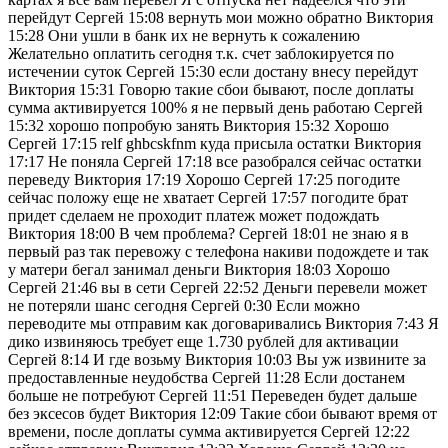
перейдут Сергей 15:08 вернуть мои можно обратно Виктория
15:28 Они ушли в банк их не вернуть к сожалению
Желательно оплатить сегодня т.к. счет заблокируется по
истечении суток Сергей 15:30 если достану внесу перейдут
Виктория 15:31 Говорю такие сбои бывают, после доплаты
сумма активируется 100% я не первый день работаю Сергей
15:32 хорошо попробую занять Виктория 15:32 Хорошо
Сергей 17:15 relf ghbcskfnm куда присыла остатки Виктория
17:17 Не поняла Сергей 17:18 все разобрался сейчас остатки
переведу Виктория 17:19 Хорошо Сергей 17:25 погодите
сейчас положу еще не хватает Сергей 17:57 погодите брат
придет сделаем не проходит платеж может подождать
Виктория 18:00 В чем проблема? Сергей 18:01 не знаю я в
первый раз так перевожу с телефона накиви подождете и так
у матери бегал занимал деньги Виктория 18:03 Хорошо
Сергей 21:46 вы в сети Сергей 22:52 Деньги перевели может
не потеряли шанс сегодня Сергей 0:30 Если можно
переводите мы отправим как договаривались Виктория 7:43 Я
дико извиняюсь требует еще 1.730 рублей для активации
Сергей 8:14 И где возьму Виктория 10:03 Вы уж извините за
предоставленные неудобства Сергей 11:28 Если достанем
больше не потребуют Сергей 11:51 Переведен будет дальше
без эксесов будет Виктория 12:09 Такие сбои бывают время от
времени, после доплаты сумма активируется Сергей 12:22