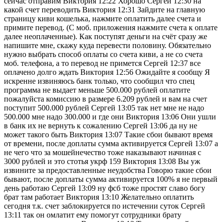
сейчас отправим Виктория 12:22 Хорошо Сергей 12:30 на
какой счет переводить Виктория 12:31 Зайдите на главную
страницу киви кошелька, нажмите оплатить далее счета и
примите перевод. (С моб. приложения нажмите счета к оплате
далее неоплаченные). Как поступят деньги на счёт сразу же
напишите мне, скажу куда перевести половину. Обязательно
нужно выбрать способ оплаты со счета киви, а не со счета
моб. телефона, а то перевод не примется Сергей 12:37 все
оплачено долго ждать Виктория 12:56 Ожидайте я сообщу Я
искренне извиняюсь банк только, что сообщил что спец
программа не выдает меньше 500.000 рублей оплатите
пожалуйста комиссию в размере 6.209 рублей и вам на счет
поступит 500.000 рублей Сергей 13:05 так нет мне не надо
500.000 мне надо 300.000 и где они Виктория 13:06 Они ушли
в банк их не вернуть к сожалению Сергей 13:06 да ну не
может такого быть Виктория 13:07 Такие сбои бывают время
от времени, после доплаты сумма активируется Сергей 13:07 а
не чего что за мошейнечество тоже наказывают начиная с
3000 рублей и это стотья укрф 159 Виктория 13:08 Вы уж
извините за предоставленные неудобства Говорю такие сбои
бывают, после доплаты сумма активируется 100% я не первый
день работаю Сергей 13:09 ну фсб тоже простят славо богу
брат там работает Виктория 13:10 Желательно оплатить
сегодня т.к. счет заблокируется по истечении суток Сергей
13:11 так он омлатит ему помогут сотрудники брату