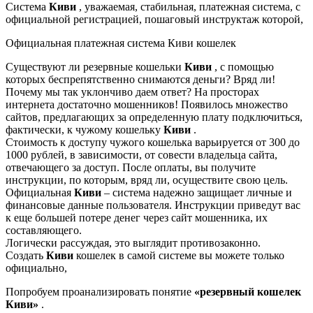
Система
Киви
, уважаемая, стабильная, платежная система, с
официальной регистрацией, пошаговый инструктаж которой,
Официальная платежная система Киви кошелек
Существуют ли резервные кошельки
Киви
, с помощью
которых беспрепятственно снимаются деньги? Вряд ли!
Почему мы так уклончиво даем ответ? На просторах
интернета достаточно мошенников! Появилось множество
сайтов, предлагающих за определенную плату подключиться,
фактически, к чужому кошельку
Киви
.
Стоимость к доступу чужого кошелька варьируется от 300 до
1000 рублей, в зависимости, от совести владельца сайта,
отвечающего за доступ. После оплаты, вы получите
инструкции, по которым, вряд ли, осуществите свою цель.
Официальная
Киви
– система надежно защищает личные и
финансовые данные пользователя. Инструкции приведут вас
к еще большей потере денег через сайт мошенника, их
составляющего.
Логически рассуждая, это выглядит противозаконно.
Создать
Киви
кошелек в самой системе вы можете только
официально,
Попробуем проанализировать понятие
«резервный кошелек
Киви»
.