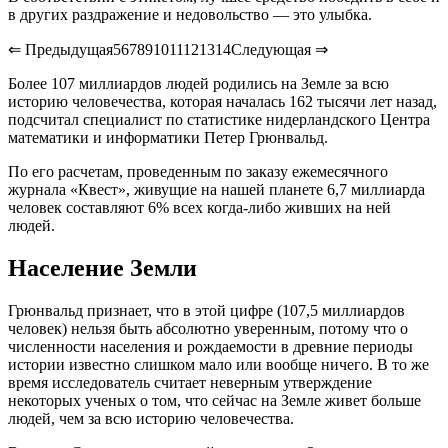
в других раздражение и недовольство — это улыбка.
⇐ Предыдущая567891011121314Следующая ⇒
Более 107 миллиардов людей родились на Земле за всю
историю человечества, которая началась 162 тысячи лет назад,
подсчитал специалист по статистике нидерландского Центра
математики и информатики Петер Грюнвальд.
По его расчетам, проведенным по заказу ежемесячного
журнала «Квест», живущие на нашей планете 6,7 миллиарда
человек составляют 6% всех когда-либо живших на ней
людей.
Население Земли
Грюнвальд признает, что в этой цифре (107,5 миллиардов
человек) нельзя быть абсолютно уверенным, потому что о
численности населения и рождаемости в древние периоды
истории известно слишком мало или вообще ничего. В то же
время исследователь считает неверным утверждение
некоторых ученых о том, что сейчас на Земле живет больше
людей, чем за всю историю человечества.