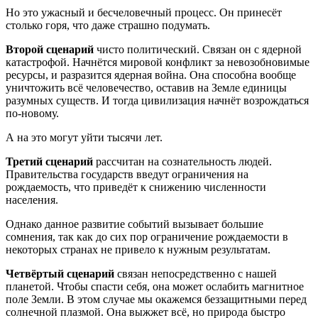
Но это ужасный и бесчеловечный процесс. Он принесёт
столько горя, что даже страшно подумать.
Второй сценарий
чисто политический. Связан он с ядерной
катастрофой. Начнётся мировой конфликт за невозобновимые
ресурсы, и разразится ядерная война. Она способна вообще
уничтожить всё человечество, оставив на Земле единицы
разумных существ. И тогда цивилизация начнёт возрождаться
по-новому.
А на это могут уйти тысячи лет.
Третий сценарий
рассчитан на сознательность людей.
Правительства государств введут ограничения на
рождаемость, что приведёт к снижению численности
населения.
Однако данное развитие событий вызывает большие
сомнения, так как до сих пор ограничение рождаемости в
некоторых странах не привело к нужным результатам.
Четвёртый сценарий
связан непосредственно с нашей
планетой. Чтобы спасти себя, она может ослабить магнитное
поле Земли. В этом случае мы окажемся беззащитными перед
солнечной плазмой. Она выжжет всё, но природа быстро