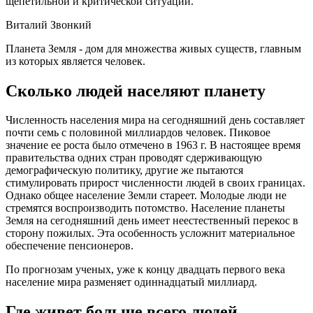
щепетильной и критической ситуации.
Виталий Звонкий
Планета Земля - дом для множества живых существ, главным
из которых является человек.
Сколько людей населяют планету
Численность населения мира на сегодняшний день составляет
почти семь с половиной миллиардов человек. Пиковое
значение ее роста было отмечено в 1963 г. В настоящее время
правительства одних стран проводят сдерживающую
демографическую политику, другие же пытаются
стимулировать прирост численности людей в своих границах.
Однако общее население Земли стареет. Молодые люди не
стремятся воспроизводить потомство. Население планеты
Земля на сегодняшний день имеет неестественный перекос в
сторону пожилых. Эта особенность усложнит материальное
обеспечение пенсионеров.
По прогнозам ученых, уже к концу двадцать первого века
население мира разменяет одиннадцатый миллиард.
Где живет больше всего людей