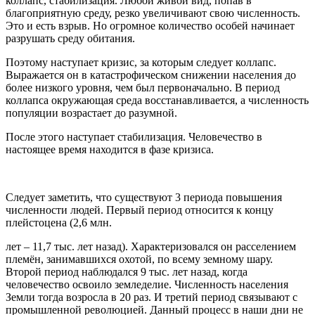
коллапс, стабилизация. Любой живой вид, попав в
благоприятную среду, резко увеличивают свою численность.
Это и есть взрыв. Но огромное количество особей начинает
разрушать среду обитания.
Поэтому наступает кризис, за которым следует коллапс.
Выражается он в катастрофическом снижении населения до
более низкого уровня, чем был первоначально. В период
коллапса окружающая среда восстанавливается, а численность
популяции возрастает до разумной.
После этого наступает стабилизация. Человечество в
настоящее время находится в фазе кризиса.
Следует заметить, что существуют 3 периода повышения
численности людей. Первый период относится к концу
плейстоцена (2,6 млн.
лет – 11,7 тыс. лет назад). Характеризовался он расселением
племён, занимавшихся охотой, по всему земному шару.
Второй период наблюдался 9 тыс. лет назад, когда
человечество освоило земледелие. Численность населения
Земли тогда возросла в 20 раз. И третий период связывают с
промышленной революцией. Данный процесс в наши дни не