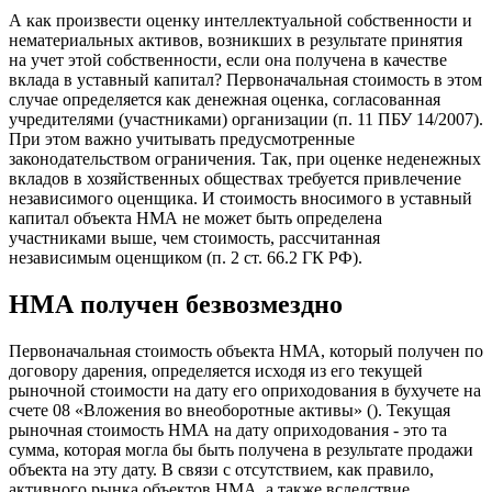
А как произвести оценку интеллектуальной собственности и
нематериальных активов, возникших в результате принятия
на учет этой собственности, если она получена в качестве
вклада в уставный капитал? Первоначальная стоимость в этом
случае определяется как денежная оценка, согласованная
учредителями (участниками) организации (п. 11 ПБУ 14/2007).
При этом важно учитывать предусмотренные
законодательством ограничения. Так, при оценке неденежных
вкладов в хозяйственных обществах требуется привлечение
независимого оценщика. И стоимость вносимого в уставный
капитал объекта НМА не может быть определена
участниками выше, чем стоимость, рассчитанная
независимым оценщиком (п. 2 ст. 66.2 ГК РФ).
НМА получен безвозмездно
Первоначальная стоимость объекта НМА, который получен по
договору дарения, определяется исходя из его текущей
рыночной стоимости на дату его оприходования в бухучете на
счете 08 «Вложения во внеоборотные активы» (). Текущая
рыночная стоимость НМА на дату оприходования - это та
сумма, которая могла бы быть получена в результате продажи
объекта на эту дату. В связи с отсутствием, как правило,
активного рынка объектов НМА, а также вследствие