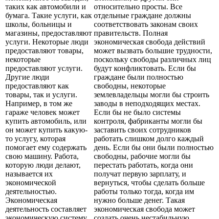
таких как автомобили и
относительно просты. Все
бумага. Такие услуги, как
отдельные граждане должны
школы, больницы и
соответствовать законам своих
магазины, предоставляют
правительств. Полная
услуги. Некоторые люди
экономическая свобода действий
предоставляют товары,
может вызвать большие трудности,
некоторые
поскольку свободы различных лиц
предоставляют услуги.
будут конфликтовать. Если бы
Другие люди
граждане были полностью
предоставляют как
свободны, некоторые
товары, так и услуги.
землевладельцы могли бы строить
Например, в том же
заводы в неподходящих местах.
гараже человек может
Если бы не было системы
купить автомобиль, или
контроля, фабриканты могли бы
он может купить какую-
заставить своих сотрудников
то услугу, которая
работать слишком долго каждый
помогает ему содержать
день. Если бы они были полностью
свою машину. Работа,
свободны, рабочие могли бы
которую люди делают,
перестать работать, когда они
называется их
получат первую зарплату, и
экономической
вернуться, чтобы сделать больше
деятельностью.
работы только тогда, когда им
Экономическая
нужно больше денег. Такая
деятельность составляет
экономическая свобода может
экономическую систему.
создать очень нестабильную