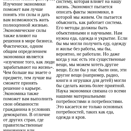
систему, которая влияет на нашу
Изучение экономики
жизнь. Экономист пытается
поможет вам лучше
описать факты экономики, в
понять эти силы и дать
которой мы живем. Он пытается
вам возможность жить
объяснить, как работает система.
полноценной жизнью.
Его методы должны быть
Экономические силы
объективными и научными. Нам
также влияют на
нужна еда, одежда и укрытие. Если
решения в мире бизнеса.
бы мы могли получить еду, одежду
Фактически, одним
и жилье без работы, мы бы,
общим определением
вероятно, не работали. Но даже
экономики является
когда у нас есть эти существенные
«изучение того, как люди
вещи, мы можем хотеть другие
зарабатывают на жизнь».
вещи. Если бы у нас были они, эти
Чем больше вы знаете о
другие вещи (например, радио,
предмете, тем лучше вы
книги и игрушки для детей) могли
сможете принять
бы сделать жизнь более приятной.
решение о карьере.
Наука экономики связана со всеми
Экономика также
нашими материальными
поможет вам выполнить
потребностями и потребностями.
свои обязанности
Это касается не только основных
гражданина в условиях
потребностей, таких как еда,
демократии. В отличие
одежда и кров.
от других стран, где
правительственные
чиновники или