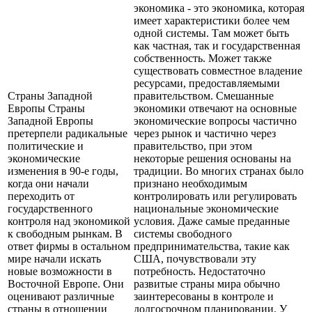
экономика - это экономика, которая
имеет характеристики более чем
одной системы. Там может быть
как частная, так и государственная
собственность. Может также
существовать совместное владение
ресурсами, предоставляемыми
Страны Западной
правительством. Смешанные
Европы Страны
экономики отвечают на основные
Западной Европы
экономические вопросы частично
претерпели радикальные
через рынок и частично через
политические и
правительство, при этом
экономические
некоторые решения основаны на
изменения в 90-е годы,
традиции. Во многих странах было
когда они начали
признано необходимым
переходить от
контролировать или регулировать
государственного
национальные экономические
контроля над экономикой
условия. Даже самые преданные
к свободным рынкам. В
системы свободного
ответ фирмы в остальном
предпринимательства, такие как
мире начали искать
США, почувствовали эту
новые возможности в
потребность. Недостаточно
Восточной Европе. Они
развитые страны мира обычно
оценивают различные
заинтересованы в контроле и
страны в отношении
долгосрочном планировании. У