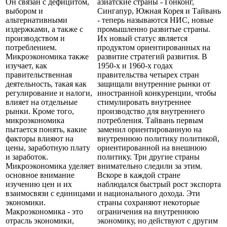
Он связан с дефицитом,
азиатские страны - Гонконг,
выбором и
Сингапур, Южная Корея и Тайвань
альтернативными
- теперь называются НИС, новые
издержками, а также с
промышленно развитые страны.
производством и
Их новый статус является
потреблением.
продуктом ориентированных на
Микроэкономика также
развитие стратегий развития. В
изучает, как
1950-х и 1960-х годах
правительственная
правительства четырех стран
деятельность, такая как
защищали внутренние рынки от
регулирование и налоги,
иностранной конкуренции, чтобы
влияет на отдельные
стимулировать внутреннее
рынки. Кроме того,
производство для внутреннего
микроэкономика
потребления. Тайвань первым
пытается понять, какие
заменил ориентированную на
факторы влияют на
внутреннюю политику политикой,
цены, заработную плату
ориентированной на внешнюю
и заработок.
политику. Три другие страны
Микроэкономика уделяет
внимательно следили за этим.
основное внимание
Вскоре в каждой стране
изучению цен и их
наблюдался быстрый рост экспорта
взаимосвязи с единицами
и национального дохода. Эти
экономики.
страны сохраняют некоторые
Макроэкономика - это
ограничения на внутреннюю
отрасль экономики,
экономику, но действуют с другим