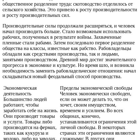
общественное разделение труда: скотоводство отделилось от
сельского хозяйства. Это привело к росту производительности
и росту производительных сил.
Производительные силы продолжали расширяться, и человек
начал производить больше. Стало возможным использовать
рабочих, полученных в результате войны. Захваченные
пленные стали рабами. Затем последовало первое разделение
общества на классы, известные как рабство. Рабовладельцы
обладали как средствами производства, так и людьми,
занятыми производством. Древний мир достиг значительного
прогресса в экономике и культуре. Но время шло, и возникла
необходимость заменить рабовладельческие отношения: начал
складываться новый феодальный способ производства.
Экономическая
Пределы экономической свободы
деятельность
Человек экономически свободен,
Большинство людей
если он может делать то, что он
работают, чтобы
хочет, своим имуществом,
заработать себе на жизнь.
временем и усилием. Во всех
Они производят товары
общинах, конечно,
и услуги. Товары либо
устанавливаются ограничения этой
производятся на фермах,
личной свободы. В некоторых
таких как кукуруза и
странах эти ограничения являются
молоко, либо на заводах,
сложными; В других они