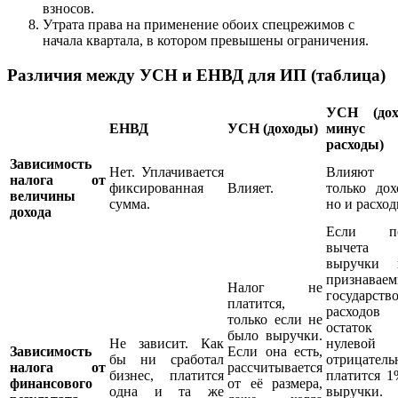
взносов.
Утрата права на применение обоих спецрежимов с
начала квартала, в котором превышены ограничения.
Различия между УСН и ЕНВД для ИП (таблица)
УСН (дох
ЕНВД
УСН (доходы)
минус
расходы)
Зависимость
Нет. Уплачивается
Влияют
налога от
фиксированная
Влияет.
только дох
величины
сумма.
но и расход
дохода
Если по
вычета
выручки 
признавае
Налог не
государств
платится,
расходов
только если не
остаток
было выручки.
Не зависит. Как
нулевой 
Зависимость
Если она есть,
бы ни сработал
отрицатель
налога от
рассчитывается
бизнес, платится
платится 1
финансового
от её размера,
одна и та же
выручки.