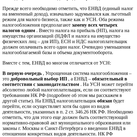
Прежде всего необходимо отметить, что ЕНВД (единый налог
на вмененный доход), изначально задумывался как льготный
режим для малого бизнеса, также как и УСН. Оба режима
налогообложения предполагают
замену всех четырех
налогов одним
. Вместо налога на прибыль (НП), налога на
имущества организаций (НДФЛ и налога на имущество
физических лиц – для ИП), ЕСН и НДС налогоплательщик
должен оплачивать всего один налог. Очевидно уменьшения
налогооблагаемой базы и объема документооборота.
Вместе с тем, ЕНВД во многом отличается от УСН:
В первую очередь
, Упрощенная система налогообложения –
это
добровольный выбор ИП
, а ЕНВД –
обязательный в
соответствии с законодательством
. На УСН может перейти
абсолютно любой налогоплательщик, если он соответствуют
требованиям НК РФ (подробнее об этом мы расскажем в
другой статье). На ЕНВД налогоплательщик
обязан
будет
перейти, если осуществляет хотя бы один из видов
деятельности, указанных в п. 2 ст. 346.26 НК РФ. Необходимо
отметить, что для этого еще должен быть соответствующий
нормативно-правовой акт муниципального образования или
законы г. Москвы и Санкт-Петербурга о введении ЕНВД в
отношении конкретных видов деятельности. НК РФ