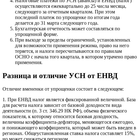
Налоговые платежи по УСН (авансы) и ЕНВД (налог)
осуществляются ежеквартально до 25 числа месяца,
следующего за отчетным кварталом. При этом
последний платеж по упрощенке по итогам года
делается до 31 марта следующего года.
Бухгалтерская отчетность может составляться по
упрощенной форме.
При выходе за пределы ограничений, установленных
для возможности применения режима, право на него
теряется, и налоги пересчитываются по правилам
ОСНО с начала того квартала, в котором утрачено право
применения.
Разница и отличие УСН от ЕНВД
Отличие вмененки от упрощенки состоит в следующем:
1. При ЕНВД налог является фиксированной величиной. База
для расчета налога зависит от базовой доходности вида
деятельности (п. 3 ст. 346.29 НК РФ), объема физического
показателя, к которому относится базовая доходность,
величины коэффициента-дефлятора, меняющегося ежегодно,
и понижающего коэффициента, который может быть введен в
регионах. Общеустановленная ставка налога составляет 15%,
но может снижаться регионом.