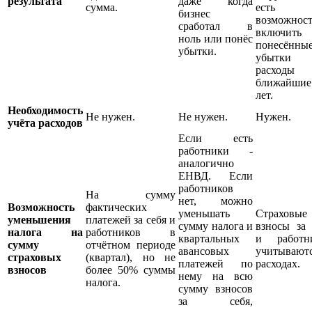
результата
даже когда
сумма.
есть
бизнес
возможност
сработал в
включить
ноль или понёс
понесённы
убытки.
убытк
расходы
ближайши
лет.
Необходимость
Не нужен.
Не нужен.
Нужен.
учёта расходов
Если есть
работники -
аналогично
ЕНВД. Если
работников
На сумму
нет, можно
Возможность
фактических
уменьшать
Страховые
уменьшения
платежей за себя и
сумму налога и
взносы за 
налога на
работников в
квартальных
и работн
сумму
отчётном периоде
авансовых
учитывают
страховых
(квартал), но не
платежей по
расходах.
взносов
более 50% суммы
нему на всю
налога.
сумму взносов
за себя,