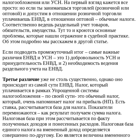
налогообложения или УСН. На первый взгляд кажется все
просто: но если ты занимаешься торговлей (розничной или
оптовой) и допустим в отношении розничной торговли
уплачиваешь ЕНВД, в отношении оптовой – обычные налоги.
Соответственно ведешь раздельный учет товаров,
обязательств, имущества. Тут то и кроются основные
проблемы, которые нашли отражение в судебной практике.
Об этом подробно мы расскажем в другой статье.
Если подводить промежуточный итог – самые важные
различия ЕНВД и УСН – это 1) добровольность УСН и
принудительность ЕНВД, и 2) необходимость ведения
раздельного учета на ЕНВД.
Третье различие
уже не столь существенно, однако оно
происходит из самой сути ЕНВД. Налог, который
уплачивается в рамках Упрощенной системы
налогообложения – по своей сути- это обычный налог,
который, очень напоминает налог на прибыль (НП). Есть
ставка, рассчитывается база для налога. Показатели
перемножаются – как результат получаем сумма налога.
Налоговая база при этом рассчитывается по факту
полученных доходов и понесенных расходов. Налоговая база
единого налога на вмененный доход определяется
совершенно по-другому. Ею является величина вмененного