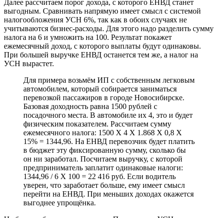
Далее рассчитаем порог дохода, с которого ЕНВД станет
выгодным. Сравнивать напрямую имеет смысл с системой
налогообложения УСН 6%, так как в обоих случаях не
учитываются бизнес-расходы. Для этого надо разделить сумму
налога на 6 и умножить на 100. Результат покажет
ежемесячный доход, с которого выплаты будут одинаковы.
При большей выручке ЕНВД останется тем же, а налог на
УСН вырастет.
Для примера возьмём ИП с собственным легковым
автомобилем, который собирается заниматься
перевозкой пассажиров в городе Новосибирске.
Базовая доходность равна 1500 рублей с
посадочного места. В автомобиле их 4, это и будет
физическим показателем. Рассчитаем сумму
ежемесячного налога: 1500 Х 4 Х 1.868 Х 0,8 Х
15% = 1344,96. На ЕНВД перевозчик будет платить
в бюджет эту фиксированную сумму, сколько бы
он ни заработал. Посчитаем выручку, с которой
предприниматель заплатит одинаковые налоги:
1344,96 / 6 Х 100 = 22 416 руб. Если водитель
уверен, что заработает больше, ему имеет смысл
перейти на ЕНВД. При меньших доходах окажется
выгоднее упрощёнка.