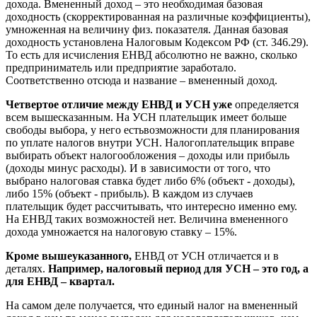
дохода. Вмененный доход – это необходимая базовая
доходность (скорректированная на различные коэффициенты),
умноженная на величину физ. показателя. Данная базовая
доходность установлена Налоговым Кодексом РФ (ст. 346.29).
То есть для исчисления ЕНВД абсолютно не важно, сколько
предприниматель или предприятие заработало.
Соответственно отсюда и название – вмененный доход.
Четвертое отличие между ЕНВД и УСН уже
определяется
всем вышесказанным. На УСН плательщик имеет больше
свободы выбора, у него естьвозможности для планирования
по уплате налогов внутри УСН. Налогоплательщик вправе
выбирать объект налогообложения – доходы или прибыль
(доходы минус расходы). И в зависимости от того, что
выбрано налоговая ставка будет либо 6% (объект - доходы),
либо 15% (объект - прибыль). В каждом из случаев
плательщик будет рассчитывать, что интересно именно ему.
На ЕНВД таких возможностей нет. Величина вмененного
дохода умножается на налоговую ставку – 15%.
Кроме вышеуказанного,
ЕНВД от УСН отличается и в
деталях.
Например, налоговый период для УСН – это год, а
для ЕНВД – квартал.
На самом деле получается, что единый налог на вмененный