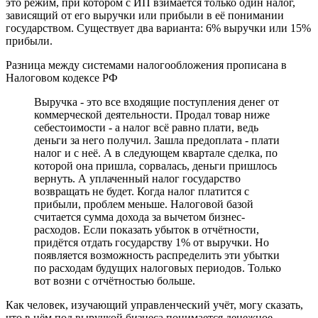
это режим, при котором с ИП взимается только один налог,
зависящий от его выручки или прибыли в её понимании
государством. Существует два варианта: 6% выручки или 15%
прибыли.
Разница между системами налогообложения прописана в
Налоговом кодексе РФ
Выручка - это все входящие поступления денег от
коммерческой деятельности. Продал товар ниже
себестоимости - а налог всё равно плати, ведь
деньги за него получил. Зашла предоплата - плати
налог и с неё. А в следующем квартале сделка, по
которой она пришла, сорвалась, деньги пришлось
вернуть. А уплаченный налог государство
возвращать не будет. Когда налог платится с
прибыли, проблем меньше. Налоговой базой
считается сумма дохода за вычетом бизнес-
расходов. Если показать убыток в отчётности,
придётся отдать государству 1% от выручки. Но
появляется возможность распределить эти убытки
по расходам будущих налоговых периодов. Только
вот возни с отчётностью больше.
Как человек, изучающий управленческий учёт, могу сказать,
что в нём под выручкой бизнеса понимается денежное