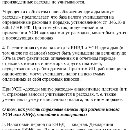
произведенные расходы не учитываются.
Упрощенка с объектом налогобложения «доходы минус
расходы» предполагает, что база налога уменьшается на
определенные расходы в порядке, установленном ст. 346.16 и
346.17 НК РФ. При этом убыток, полученный при
применении УСН «доходы минус расходы», может быть учтен
в последующих периодах.
4. Рассчитанная сумма налога для ЕНВД и УСН «доходы» (в
том числе по авансам) может быть уменьшена на величину до
50% за счет фактически оплаченных в отчетном периоде
страховых взносов и некоторых других платежей,
осуществленных работодателем. При этом ИП, работающие в
одиночестве, могут уменьшить налог на всю сумму
оплаченных за себя страховых взносов.
При УСН «доходы минус расходы» аналогичные платежи (в т.
ч. страховые взносы) учитываются в расходах, т. е. также
уменьшают сумму начисленного налога, но в ином порядке.
О том, как учесть страховые взносы при расчете налога
УСН или ЕНВД, читайте в материалах:
5. Налоговый период по ЕНВД — квартал. Декларация
сдается в ИФНС до 20 числа месяца, следующего за отчетным