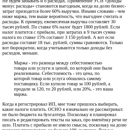
Не будем забывать и о расходах. Применение УСН «доходы
минус расходы» становится выгодным, когда на долю бизнес-
затрат приходится более 60% выручки. Иными словами - чем
ниже маржа, тем выше вероятность, что выгоднее считать и
расходы. К примеру, ежемесячная выручка составляет 30
тысяч рублей. По ставке 6% налог будет 1800 рублей. Если
налог платится с прибыли, при затратах в 9 тысяч сумма
налога по ставке 15% составит 3 150 рублей. А вот если
расходы составят 18 тыс. рублей, суммы сравняются. Только
вот бюрократии, когда учитываются только доходы без
расходов, меньше.
Маржа - это разница между себестоимостью
товара или услуги и ценой, по которой они были
реализованы. Себестоимость - это цена, по
которой товар или услуга обошлись самому
поставщику. Если купили товар за 100 рублей, а
продали за 120, то 20 рублей, или 20%, - это ваша
маржа.
Когда я регистрировал ИП, мне тоже пришлось выбирать,
какие налоги платить. ОСНО я изначально не рассматривал:
не было бюджета на бухгалтера. Поскольку я планировал
писать и редактировать тексты на заказ, про вменёнку речи не
шло. Платить с прибыли не имело смысла, поскольку на долю