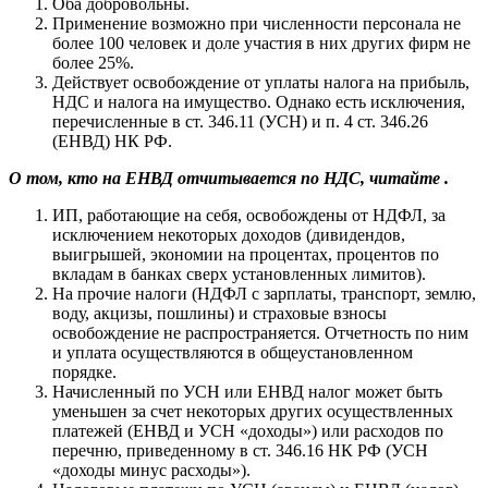
Оба добровольны.
Применение возможно при численности персонала не
более 100 человек и доле участия в них других фирм не
более 25%.
Действует освобождение от уплаты налога на прибыль,
НДС и налога на имущество. Однако есть исключения,
перечисленные в ст. 346.11 (УСН) и п. 4 ст. 346.26
(ЕНВД) НК РФ.
О том, кто на ЕНВД отчитывается по НДС, читайте .
ИП, работающие на себя, освобождены от НДФЛ, за
исключением некоторых доходов (дивидендов,
выигрышей, экономии на процентах, процентов по
вкладам в банках сверх установленных лимитов).
На прочие налоги (НДФЛ с зарплаты, транспорт, землю,
воду, акцизы, пошлины) и страховые взносы
освобождение не распространяется. Отчетность по ним
и уплата осуществляются в общеустановленном
порядке.
Начисленный по УСН или ЕНВД налог может быть
уменьшен за счет некоторых других осуществленных
платежей (ЕНВД и УСН «доходы») или расходов по
перечню, приведенному в ст. 346.16 НК РФ (УСН
«доходы минус расходы»).