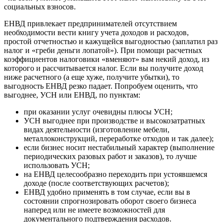
социальных взносов.
ЕНВД привлекает предпринимателей отсутствием
необходимости вести книгу учета доходов и расходов,
простой отчетностью и кажущейся выгодностью (заплатил раз
налог и «греби деньги лопатой»). При помощи расчетных
коэффициентов налоговики «вменяют» вам некий доход, из
которого и рассчитывается налог. Если вы получите доход
ниже расчетного (а еще хуже, получите убытки), то
выгодность ЕНВД резко падает. Попробуем оценить, что
выгоднее, УСН или ЕНВД, по пунктам:
при оказании услуг очевидны плюсы УСН;
УСН выгоднее при производстве и высокозатратных
видах деятельности (изготовление мебели,
металлоконструкций, переработке отходов и так далее);
если бизнес носит нестабильный характер (выполнение
периодических разовых работ и заказов), то лучше
использовать УСН;
на ЕНВД целесообразно переходить при устоявшемся
доходе (после соответствующих расчетов);
ЕНВД удобно применять в том случае, если вы в
состоянии спрогнозировать оборот своего бизнеса
наперед или не имеете возможностей для
документального подтверждения расходов.