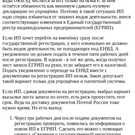
коды ОКВЭД числятся за ИП только на бумаге, за ним
остаётся обязанность как минимум сдавать нулевую
декларацию по упрощёнке. Поэтому в такой ситуации ИП
надо сперва избавиться от лишних видов деятельности, внеся
соответствующие изменения в Единый государственный
реестр индивидуальных предпринимателей (ЕГРИП).
Если ИП хочет перейти на вменёнку сразу после
государственной регистрации, у него изначально не должно
быть видов деятельности, не попадающих под ЕНВД. А
уведомление он должен подать в течение пяти рабочих дней
после регистрации. В идеале - в тот же день, когда получил
лист записи ЕГРИП на руки, если забирает его в налоговой.
Подать уведомление о переходе на ЕНВД вместе с
документами на регистрацию ИП нельзя. Закон допускает
такой вариант только для упрощёнки и патентной системы.
Если ИП, сдавая документы на регистрацию, выбрал вариант
высылки листа записи по почте, есть риск пропустить этот
срок. Ведь на доставку документов Почтой России тоже
нужно время. Но есть выход:
Через три рабочих дня после подачи документов на
регистрацию проверить, появилась ли информация о
новом ИП в ЕГРИП. Сделать это можно с помощью
сервиса «Сведения о государственной регистрации