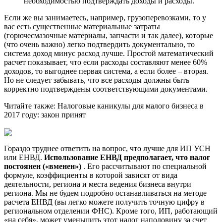
необходимостью подтверждать доходы и расходы.
Если же вы занимаетесь, например, грузоперевозками, то у
вас есть существенные материальные затраты
(горючесмазочные материалы, запчасти и так далее), которые
(что очень важно) легко подтвердить документально, то
система доход минус расход лучше. Простой математический
расчет показывает, что если расходы составляют менее 60%
доходов, то выгоднее первая система, а если более – вторая.
Но не следует забывать, что все расходы должны быть
корректно подтверждены соответствующими документами.
Читайте также:
Налоговые каникулы для малого бизнеса в
2017 году: закон принят
Гораздо труднее ответить на вопрос, что лучше для ИП УСН
или ЕНВД.
Использование ЕНВД предполагает, что налог
постоянен («вменен»)
. Его рассчитывают по специальной
формуле, коэффициенты в которой зависят от вида
деятельности, региона и места ведения бизнеса внутри
региона. Мы не будем подробно останавливаться на методе
расчета ЕНВД (вы легко можете получить точную цифру в
региональном отделении ФНС). Кроме того, ИП, работающий
«на себя», может уменьшить этот налог наполовину за счет