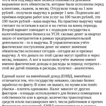
выражение всех обязательств, которые были исполнены перед
клиентами, скажем, за месяц. Отгрузили товар на 1 млн
рублей - получили выручку в размере 1 млн. Подписали акт
приёмки-передачи работ или услуг на 100 тысяч рублей, эти
100 тысяч рублей - ваша выручка. На практике выручку чаще
считают по остаткам в кассе и на счетах на конец периода.
Второй вариант совпадает и с подходом государства к
налогообложению бизнеса на УСН: сколько денег за квартал
зашло от контрагентов в рамках предпринимательской
деятельности - то и выручка. В управленческом учёте
фактические поступления денег не имеют значения:
обязательство исполнил сегодня - сегодня же и признал
выручку. А что деньги по этой сделке могут прийти и через
месяц, неважно. А вот в налоговом учёте значение имеют
именно фактические доходы и расходы за период: потратил -
этой же датой пишешь в расходы, получил - аналогично.
Единый налог на вменённый доход (ЕНВД, вменёнка)
отличается тем, что государству неважно, сколько бизнес
заработал по факту. В плюс он вышел, по нулям или понёс
убытки - платить одинаково. Налог зависит от других
факторов - площади используемого для бизнеса помещения в
собственности или в аренде, количества транспортных
средств и/или пассажирских мест, числа работников и прочих
физических показателей. ЕНВД применяется не в целом к