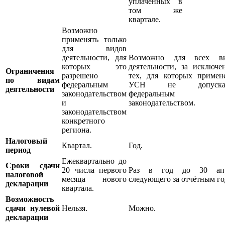
уплаченных в
том же
квартале.
Возможно
применять только
для видов
деятельности, для
Возможно для всех в
которых это
деятельности, за исключе
Ограничения
разрешено
тех, для которых примен
по видам
федеральным
УСН не допускае
деятельности
законодательством
федеральным
и
законодательством.
законодательством
конкретного
региона.
Налоговый
Квартал.
Год.
период
Ежеквартально до
Сроки сдачи
20 числа первого
Раз в год до 30 апр
налоговой
месяца нового
следующего за отчётным го
декларации
квартала.
Возможность
сдачи нулевой
Нельзя.
Можно.
декларации