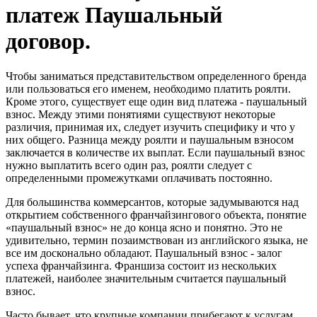
платеж Паушальный
договор.
Чтобы заниматься представительством определенного бренда
или пользоваться его именем, необходимо платить роялти.
Кроме этого, существует еще один вид платежа - паушальный
взнос. Между этими понятиями существуют некоторые
различия, принимая их, следует изучить специфику и что у
них общего. Разница между роялти и паушальным взносом
заключается в количестве их выплат. Если паушальный взнос
нужно выплатить всего один раз, роялти следует с
определенными промежутками оплачивать постоянно.
Для большинства коммерсантов, которые задумываются над
открытием собственного франчайзингового объекта, понятие
«паушальный взнос» не до конца ясно и понятно. Это не
удивительно, термин позаимствован из английского языка, не
все им досконально обладают. Паушальный взнос - залог
успеха франчайзинга. Франшиза состоит из нескольких
платежей, наиболее значительным считается паушальный
взнос.
Часто бывает, что крупные компании прибегают к услугам