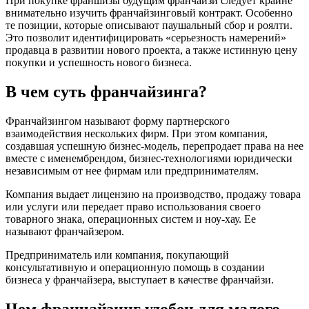
При покупке франшизы будущим франчайзи следует крайне
внимательно изучить франчайзинговый контракт. Особенно
те позиции, которые описывают паушальный сбор и роялти.
Это позволит идентифицировать «серьезность намерений»
продавца в развитии нового проекта, а также истинную цену
покупки и успешность нового бизнеса.
В чем суть франчайзинга?
Франчайзингом называют форму партнерского
взаимодействия нескольких фирм. При этом компания,
создавшая успешную бизнес-модель, перепродает права на нее
вместе с именембрендом, бизнес-технологиями юридически
независимым от нее фирмам или предпринимателям.
Компания выдает лицензию на производство, продажу товара
или услуги или передает право использования своего
товарного знака, операционных систем и ноу-хау. Ее
называют франчайзером.
Предприниматель или компания, покупающий
консультативную и операционную помощь в создании
бизнеса у франчайзера, выступает в качестве франчайзи.
Чем франчайзинг удобен для малого