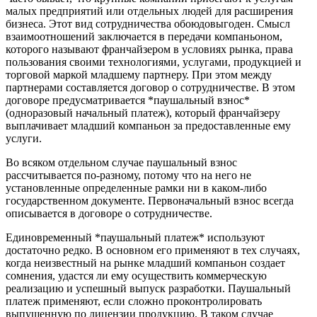
малых предприятий или отдельных людей для расширения
бизнеса. Этот вид сотрудничества обоюдовыгоден. Смысл
взаимоотношений заключается в передачи компаньоном,
которого называют франчайзером в условиях рынка, права
пользования своими технологиями, услугами, продукцией и
торговой маркой младшему партнеру. При этом между
партнерами составляется договор о сотрудничестве. В этом
договоре предусматривается *паушальный взнос*
(одноразовый начальный платеж), который франчайзеру
выплачивает младший компаньон за предоставленные ему
услуги.
Во всяком отдельном случае паушальный взнос
рассчитывается по-разному, потому что на него не
установленные определенные рамки ни в каком-либо
государственном документе. Первоначальный взнос всегда
описывается в договоре о сотрудничестве.
Единовременный *паушальный платеж* используют
достаточно редко. В основном его применяют в тех случаях,
когда неизвестный на рынке младший компаньон создает
сомнения, удастся ли ему осуществить коммерческую
реализацию и успешный выпуск разработки. Паушальный
платеж применяют, если сложно проконтролировать
выпущенную по лицензии продукцию. В таком случае