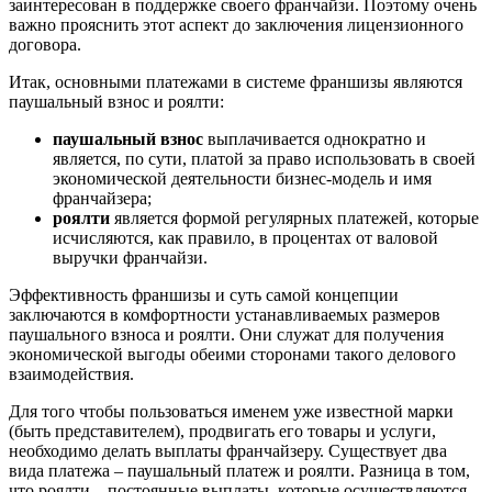
заинтересован в поддержке своего франчайзи. Поэтому очень
важно прояснить этот аспект до заключения лицензионного
договора.
Итак, основными платежами в системе франшизы являются
паушальный взнос и роялти:
паушальный взнос
выплачивается однократно и
является, по сути, платой за право использовать в своей
экономической деятельности бизнес-модель и имя
франчайзера;
роялти
является формой регулярных платежей, которые
исчисляются, как правило, в процентах от валовой
выручки франчайзи.
Эффективность франшизы и суть самой концепции
заключаются в комфортности устанавливаемых размеров
паушального взноса и роялти. Они служат для получения
экономической выгоды обеими сторонами такого делового
взаимодействия.
Для того чтобы пользоваться именем уже известной марки
(быть представителем), продвигать его товары и услуги,
необходимо делать выплаты франчайзеру. Существует два
вида платежа – паушальный платеж и роялти. Разница в том,
что роялти – постоянные выплаты, которые осуществляются