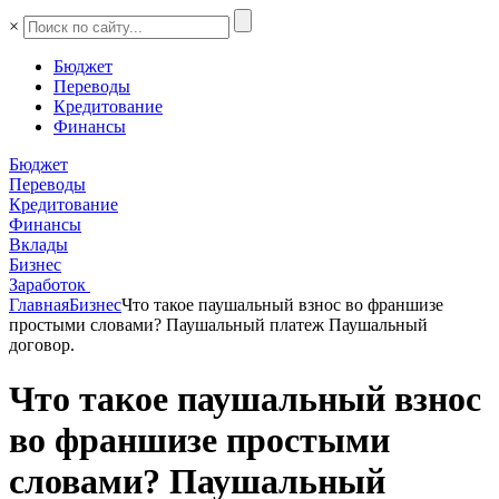
×
Бюджет
Переводы
Кредитование
Финансы
Бюджет
Переводы
Кредитование
Финансы
Вклады
Бизнес
Заработок
Главная
Бизнес
Что такое паушальный взнос во франшизе
простыми словами? Паушальный платеж Паушальный
договор.
Что такое паушальный взнос
во франшизе простыми
словами? Паушальный