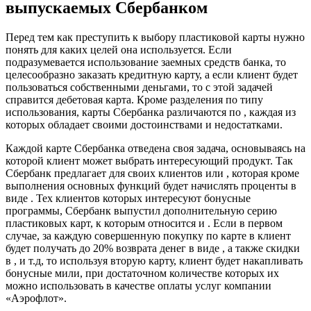
выпускаемых Сбербанком
Перед тем как преступить к выбору пластиковой карты нужно
понять для каких целей она используется. Если
подразумевается использование заемных средств банка, то
целесообразно заказать кредитную карту, а если клиент будет
пользоваться собственными деньгами, то с этой задачей
справится дебетовая карта. Кроме разделения по типу
использования, карты Сбербанка различаются по , каждая из
которых обладает своими достоинствами и недостатками.
Каждой карте Сбербанка отведена своя задача, основываясь на
которой клиент может выбрать интересующий продукт. Так
Сбербанк предлагает для своих клиентов или , которая кроме
выполнения основных функций будет начислять проценты в
виде . Тех клиентов которых интересуют бонусные
программы, Сбербанк выпустил дополнительную серию
пластиковых карт, к которым относится и . Если в первом
случае, за каждую совершенную покупку по карте в клиент
будет получать до 20% возврата денег в виде , а также скидки
в , и т.д, то используя вторую карту, клиент будет накапливать
бонусные мили, при достаточном количестве которых их
можно использовать в качестве оплаты услуг компании
«Аэрофлот».